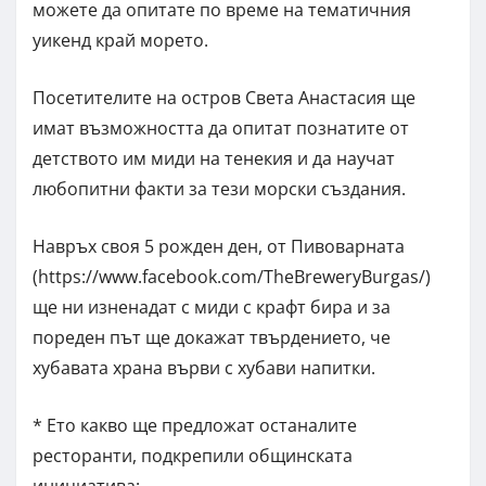
можете да опитате по време на тематичния
уикенд край морето.
Посетителите на остров Света Анастасия ще
имат възможността да опитат познатите от
детството им миди на тенекия и да научат
любопитни факти за тези морски създания.
Навръх своя 5 рожден ден, от Пивоварната
(https://www.facebook.com/TheBreweryBurgas/)
ще ни изненадат с миди с крафт бира и за
пореден път ще докажат твърдението, че
хубавата храна върви с хубави напитки.
* Ето какво ще предложат останалите
ресторанти, подкрепили общинската
инициатива: