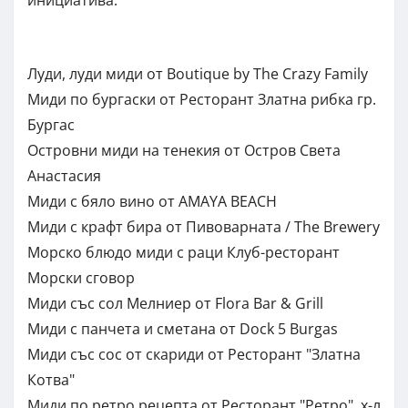
Луди, луди миди от Boutique by The Crazy Family
Миди по бургаски от Pесторант Златна рибка гр.
Бургас
Островни миди на тенекия от Остров Света
Анастасия
Миди с бяло вино от AMAYA BEACH
Миди с крафт бира от Пивоварната / The Brewery
Морско блюдо миди с раци Клуб-ресторант
Морски сговор
Миди със сол Мелниер от Flora Bar & Grill
Миди с панчета и сметана от Dock 5 Burgas
Миди със сос от скариди от Ресторант "Златна
Котва"
Миди по ретро рецепта от Ресторант "Ретро", х-л