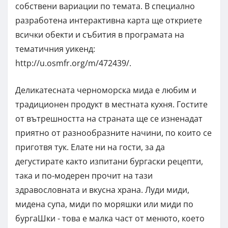
собствени вариации по темата. В специално
разработена интерактивна карта ще откриете
всички обекти и събития в програмата на
тематичния уикенд:
http://u.osmfr.org/m/472439/.
Деликатесната черноморска мида е любим и
традиционен продукт в местната кухня. Гостите
от вътрешността на страната ще се изненадат
приятно от разнообразните начини, по които се
приготвя тук. Елате ни на гости, за да
дегустирате както изпитани бургаски рецепти,
така и по-модерен прочит на тази
здравословната и вкусна храна. Луди миди,
мидена супа, миди по моряшки или миди по
бургаШки - това е малка част от менюто, което