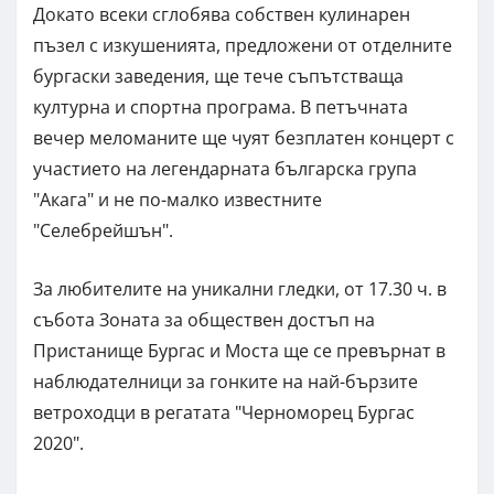
Докато всеки сглобява собствен кулинарен
пъзел с изкушенията, предложени от отделните
бургаски заведения, ще тече съпътстваща
културна и спортна програма. В петъчната
вечер меломаните ще чуят безплатен концерт с
участието на легендарната българска група
"Акага" и не по-малко известните
"Селебрейшън".
За любителите на уникални гледки, от 17.30 ч. в
събота Зоната за обществен достъп на
Пристанище Бургас и Моста ще се превърнат в
наблюдателници за гонките на най-бързите
ветроходци в регатата "Черноморец Бургас
2020".