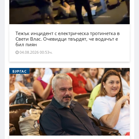
Тежък инцидент с електрическа тротинетка в
Свети Влас. Очевидци твърдят, че водачът е
бил пиян
04.08.2026 00:53ч.
БУРГАС