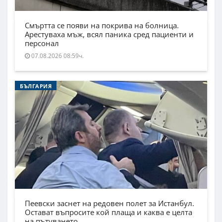
Смъртта се появи на покрива на болница.
Арестуваха мъж, всял паника сред пациенти и
персонал
07.08.2026 08:59ч.
БЪЛГАРИЯ
Пеевски заснет на редовен полет за Истанбул.
Остават въпросите кой плаща и каква е целта
на пътуването.