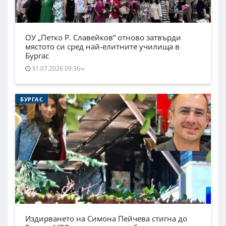
ОУ „Петко Р. Славейков“ отново затвърди
мястото си сред най-елитните училища в
Бургас
31.07.2026 09:36ч.
БУРГАС
Издирването на Симона Пейчева стигна до