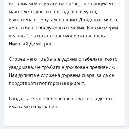
вторник мой служител ме извести за инцидент с
малко дете, което е попаднало в дупка,
изкъртена по брутален начин. Дойдох на място.
дЕтето беше обслужено от медик. Взехме мерки
веднага”, разказа концесионерът на плажа
Николай Димитров.
Според него тръбата е удряна с табелата, която
уведомява, че тръбата е дъждовен преливник.
Над дупката е сложена дървена скара, за да се
предотврати повторен инцидент.
Вандалът е заловен часове по-късно, а детето
има само охлузвания.