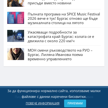
присъди вместо новини
Пълната програма на SPICE Music Festival
2026 вече е тук! Бургас отново ще бъде
музикалната столица на лятото
Ужасяващи подробности за
катастрофата край Бургас: колата се е
движила с около 220 км/ч
МОН смени ръководството на РУО –
Бургас. Лиляна Иванова поема
временно управлението
За да функционира нормално сайта, използваме малки
файлове с данни наречени бисквитки.
Пишете ни
Реклама
Екип
Общи условия
ПОВЕЧЕ ИНФОРМАЦИЯ
ПРИЕМАМ