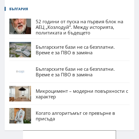
БЪЛГАРИЯ
52 години от пуска на първия блок на
АЕЦ „Козлодуй“. Между историята,
политиката и бъдещето
Българските бази не са безплатни.
Време е за ПВО в замяна
Българските бази не са безплатни.
Време е за ПВО в замяна
Микроцимент – модерни повърхности с
характер
Когато алгоритъмът се превърне в
присъда