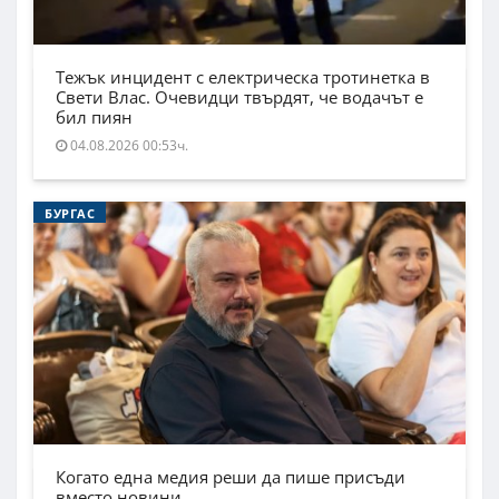
Тежък инцидент с електрическа тротинетка в
Свети Влас. Очевидци твърдят, че водачът е
бил пиян
04.08.2026 00:53ч.
БУРГАС
Когато една медия реши да пише присъди
вместо новини