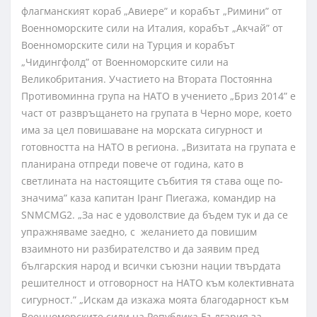
флагманският кораб „Авиере” и корабът „Римини” от
Военноморските сили на Италия, корабът „Акчай” от
Военноморските сили на Турция и корабът
„Чидингфолд” от Военноморските сили на
Великобритания. Участието на Втората Постоянна
Противоминна група на НАТО в учението „Бриз 2014” е
част от развръщането на групата в Черно море, което
има за цел повишаване на морската сигурност и
готовността на НАТО в региона. „Визитата на групата е
планирана отпреди повече от година, като в
светлината на настоящите събития тя става още по-
значима” каза капитан Iранг Пиегажа, командир на
SNMCMG2. „За нас е удоволствие да бъдем тук и да се
упражняваме заедно, с желанието да повишим
взаимното ни разбирателство и да заявим пред
българския народ и всички съюзни нации твърдата
решителност и отговорност на НАТО към колективната
сигурност.” „Искам да изкажа моята благодарност към
Военноморските сили на Република България за