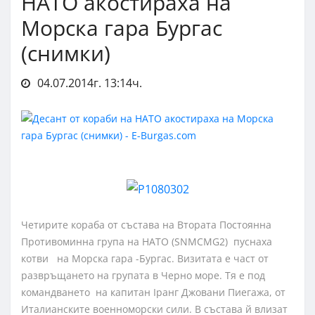
НАТО акостираха на
Морска гара Бургас
(снимки)
04.07.2014г. 13:14ч.
Четирите кораба от състава на Втората Постоянна
Противоминна група на НАТО (SNMCMG2) пуснаха
котви на Морска гара -Бургас. Визитата е част от
развръщането на групата в Черно море. Тя е под
командването на капитан Iранг Джовани Пиегажа, от
Италианските военноморски сили. В състава й влизат