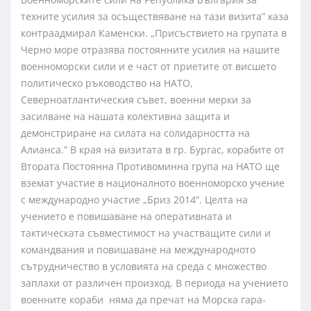
техните усилия за осъществяване на тази визита” каза
контраадмирал Каменски. „Присъствието на групата в
Черно море отразява постоянните усилия на нашите
военноморски сили и е част от приетите от висшето
политическо ръководство на НАТО,
Северноатлантическия съвет, военни мерки за
засилване на нашата колективна защита и
демонстриране на силата на солидарността на
Алианса.” В края на визитата в гр. Бургас, корабите от
Втората Постоянна Противоминна група на НАТО ще
вземат участие в националното военноморско учение
с международно участие „Бриз 2014”. Целта на
учението е повишаване на оперативната и
тактическата съвместимост на участващите сили и
командвания и повишаване на международното
сътрудничество в условията на среда с множество
заплахи от различен произход. В периода на учението
военните кораби няма да пречат на Морска гара-