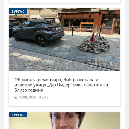
БУРГАС
Общината ремонтира, ВиК разкопава и
изчезва: улица „Д-р Нидер“ чака паветата си
близо година
10.08.2026 10:20ч.
БУРГАС