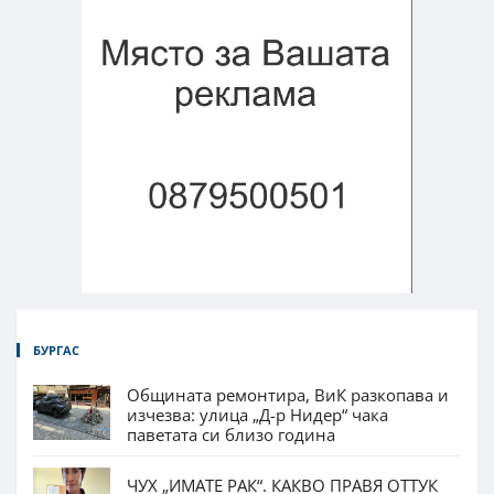
БУРГАС
Общината ремонтира, ВиК разкопава и
изчезва: улица „Д-р Нидер“ чака
паветата си близо година
ЧУХ „ИМАТЕ РАК“. КАКВО ПРАВЯ ОТТУК