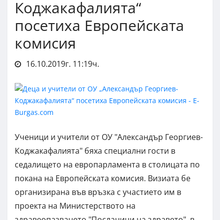
Коджакафалията“
посетиха Европейската
комисия
16.10.2019г. 11:19ч.
Ученици и учители от ОУ "Александър Георгиев-
Коджакафалията" бяха специални гости в
седалището на европарламента в столицата по
покана на Европейската комисия. Визиата бе
организирана във връзка с участието им в
проекта на Министерството на
здравеопазването "Посланици на здравето", в