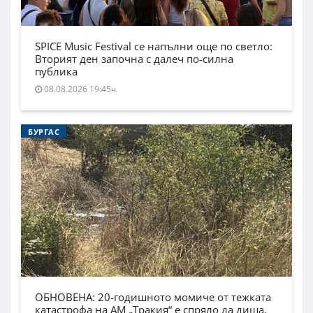
SPICE Music Festival се напълни още по светло:
Вторият ден започна с далеч по-силна
публика
08.08.2026 19:45ч.
БУРГАС
ОБНОВЕНА: 20-годишното момиче от тежката
катастрофа на АМ „Тракия“ е спряло да диша,