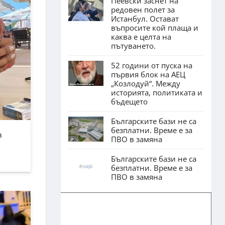
Пеевски заснет на
редовен полет за
Истанбул. Остават
въпросите кой плаща и
каква е целта на
пътуването.
52 години от пуска на
първия блок на АЕЦ
„Козлодуй“. Между
историята, политиката и
бъдещето
Българските бази не са
безплатни. Време е за
в
ПВО в замяна
Българските бази не са
безплатни. Време е за
ПВО в замяна