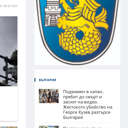
е всички
БЪЛГАРИЯ
Подмамен в капан,
пребит до смърт и
заснет на видео.
Жестокото убийство на
Георги Кузев разтърси
България