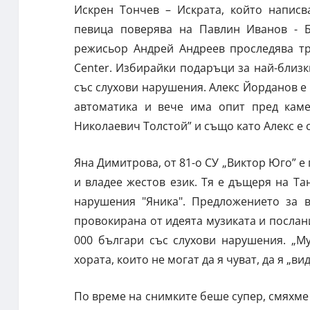
Искрен Тончев – Искрата, който написв
певица поверява на Павлин Иванов - 
режисьор Андрей Андреев проследява тр
Center. Избирайки подаръци за най-близк
със слухови нарушения. Алекс Йорданов е 
автоматика и вече има опит пред каме
Николаевич Толстой” и също като Алекс е 
Яна Димитрова, от 81-о СУ „Виктор Юго” е 
и владее жестов език. Тя е дъщеря на Та
нарушения "Яника". Предложението за в
провокирана от идеята музиката и послани
000 българи със слухови нарушения. „М
хората, които не могат да я чуват, да я „ви
По време на снимките беше супер, смяхме 