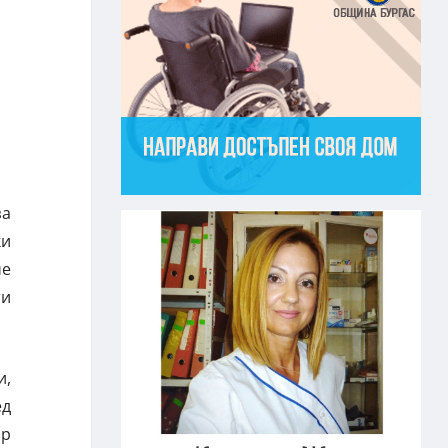
за
ки
че
ти
и,
ед
ър