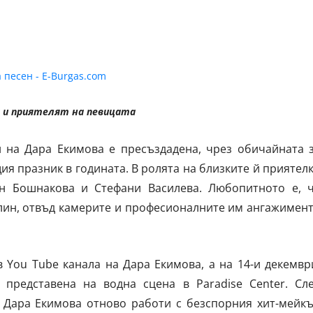
а и приятелят на певицата
н на Дара Екимова е пресъздадена, чрез обичайната 
я празник в годината. В ролята на близките й приятел
ин Бошнакова и Стефани Василева. Любопитното е, 
елин, отвъд камерите и професионалните им ангажимен
 You Tube канала на Дара Екимова, а на 14-и декемвр
 представена на водна сцена в Paradise Center. Сл
, Дара Екимова отново работи с безспорния хит-мейк