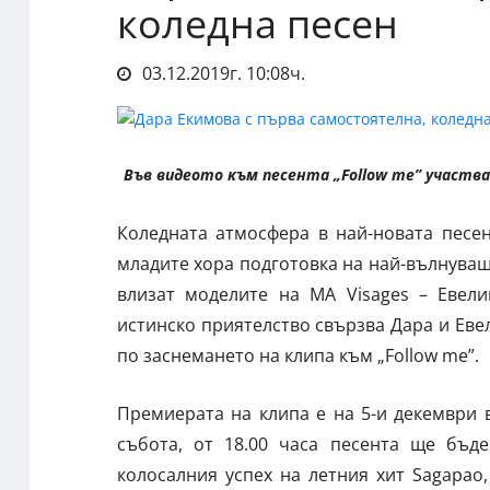
коледна песен
03.12.2019г. 10:08ч.
Във видеото към песента „Follow me” участв
Коледната атмосфера в най-новата песе
младите хора подготовка на най-вълнуващи
влизат моделите на МА Visages – Евел
истинско приятелство свързва Дара и Ев
по заснемането на клипа към „Follow me”.
Премиерата на клипа е на 5-и декември в
събота, от 18.00 часа песента ще бъде
колосалния успех на летния хит Sagapao