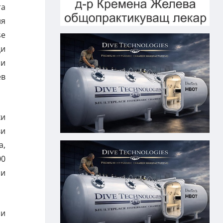
та
ия
se
ци
 и
ев
хи
ви
а,
00
 и
 и