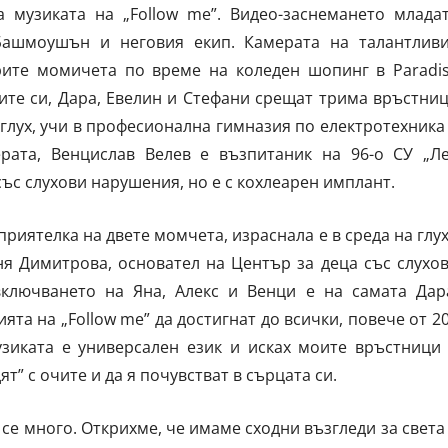
а музиката на „Follow me”. Видео-заснемането млада
Башмоушън и неговия екип. Камерата на талантлив
ите момичета по време на коледен шопинг в Paradi
ите си, Дара, Евелин и Стефани срещат трима връстни
глух, учи в професионална гимназия по електротехника
рата, Венцислав Велев е възпитаник на 96-о СУ „Л
със слухови нарушения, но е с кохлеарен имплант.
приятелка на двете момчета, израснала е в среда на глу
ня Димитрова, основател на Център за деца със слухо
ключването на Яна, Алекс и Венци е на самата Дар
ята на „Follow me” да достигнат до всички, повече от 2
узиката е универсален език и исках моите връстници
дят” с очите и да я почувстват в сърцата си.
се много. Открихме, че имаме сходни възгледи за света