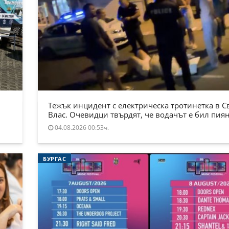
Тежък инцидент с електрическа тротинетка в С
Влас. Очевидци твърдят, че водачът е бил пия
04.08.2026 00:53ч.
БУРГАС