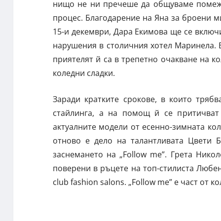
нищо не ни пречеше да общуваме помежд
процес. Благодарение на Яна за броени м
15-и декември, Дара Екимова ще се включ
нарушения в столичния хотел Маринела. В 
приятелят й са в трепетно очакване на к
коледни сладки.
Заради кратките срокове, в които трябв
стайлинга, а на помощ й се притичват
актуалните модели от есенно-зимната коле
отново е дело на талантливата Цвети Б
заснемането на „Follow me”. Грета Никол
поверени в ръцете на топ-стилиста Любе
club fashion salons. „Follow me” е част от 