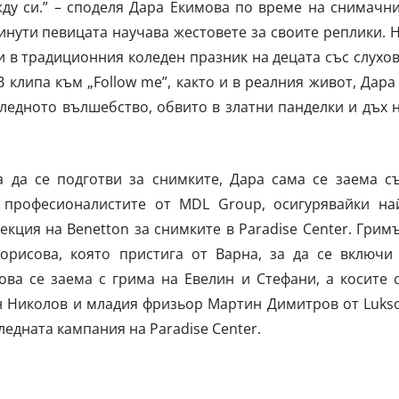
у си.” – споделя Дара Екимова по време на снимачн
инути певицата научава жестовете за своите реплики. 
и в традиционния коледен празник на децата със слухо
клипа към „Follow me”, както и в реалния живот, Дара
оледното вълшебство, обвито в златни панделки и дъх 
а да се подготви за снимките, Дара сама се заема с
 професионалистите от MDL Group, осигурявайки на
кция на Benetton за снимките в Paradise Center. Грим
орисова, която пристига от Варна, за да се включи
ова се заема с грима на Евелин и Стефани, а косите 
н Николов и младия фризьор Мартин Димитров от Luks
коледната кампания на Paradise Center.