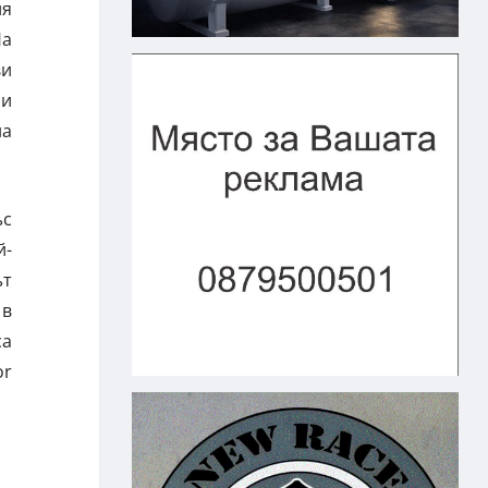
ия
На
ви
 и
на
ъс
й-
ът
 в
са
or