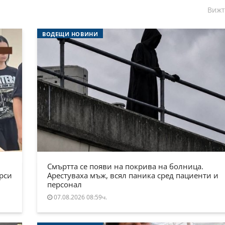
Вижт
ВОДЕЩИ НОВИНИ
Смъртта се появи на покрива на болница.
ърси
Арестуваха мъж, всял паника сред пациенти и
персонал
07.08.2026 08:59ч.