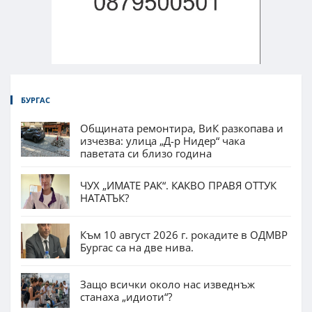
БУРГАС
Общината ремонтира, ВиК разкопава и
изчезва: улица „Д-р Нидер“ чака
паветата си близо година
ЧУХ „ИМАТЕ РАК“. КАКВО ПРАВЯ ОТТУК
НАТАТЪК?
Към 10 август 2026 г. рокадите в ОДМВР
Бургас са на две нива.
Защо всички около нас изведнъж
станаха „идиоти“?