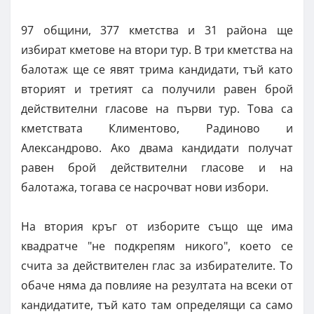
97 общини, 377 кметства и 31 района ще
избират кметове на втори тур. В три кметства на
балотаж ще се явят трима кандидати, тъй като
вторият и третият са получили равен брой
действителни гласове на първи тур. Това са
кметствата Климентово, Радиново и
Александрово. Ако двама кандидати получат
равен брой действителни гласове и на
балотажа, тогава се насрочват нови избори.
На втория кръг от изборите също ще има
квадратче "не подкрепям никого", което се
счита за действителен глас за избирателите. То
обаче няма да повлияе на резултата на всеки от
кандидатите, тъй като там определящи са само