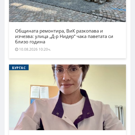
Общината ремонтира, ВиК разкопава и
изчезва: улица „Д-р Нидер“ чака паветата си
близо година
10.08.2026 10:20ч.
БУРГАС