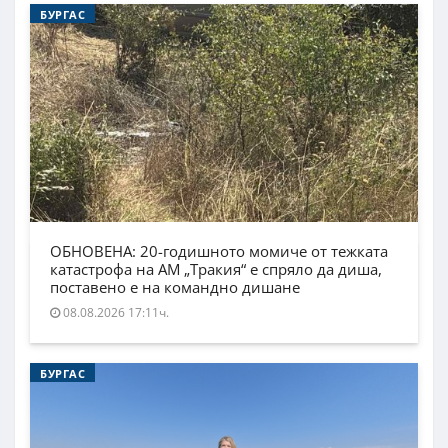
БУРГАС
ОБНОВЕНА: 20-годишното момиче от тежката
катастрофа на АМ „Тракия“ е спряло да диша,
поставено е на командно дишане
08.08.2026 17:11ч.
БУРГАС