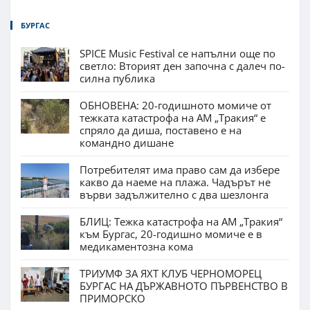
БУРГАС
SPICE Music Festival се напълни още по
светло: Вторият ден започна с далеч по-
силна публика
ОБНОВЕНА: 20-годишното момиче от
тежката катастрофа на АМ „Тракия“ е
спряло да диша, поставено е на
командно дишане
Потребителят има право сам да избере
какво да наеме на плажа. Чадърът не
върви задължително с два шезлонга
БЛИЦ: Тежка катастрофа на АМ „Тракия“
към Бургас, 20-годишно момиче е в
медикаментозна кома
ТРИУМФ ЗА ЯХТ КЛУБ ЧЕРНОМОРЕЦ
БУРГАС НА ДЪРЖАВНОТО ПЪРВЕНСТВО В
ПРИМОРСКО