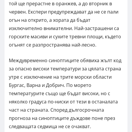
той ще прерастне в оранжев, а до вторник в
червен. Експери предупреждават да не се пали
огън на открито, а хората да бъдат
изключително внимателни. Най-застрашени са
горските масиви и сухите тревни площи, където
огънят се разпространява най-лесно.
Междувременно синоптиците обявиха жълт код
за опасно високи температури за цялата страна
утре с изключение на трите морски области
Бургас, Варна и Добрич. По морето
температурите също ще бъдат високи, но с
няколко градуса по-ниски от тези в останалата
част на страната. Според дългосрочната
прогноза на синоптиците дъждове поне през
следващата седмица не се очакват.