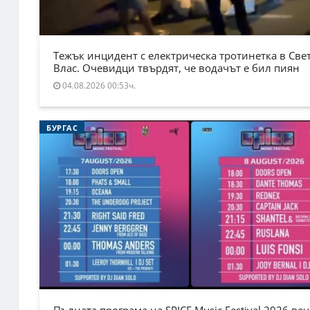
Тежък инцидент с електрическа тротинетка в Све
Влас. Очевидци твърдят, че водачът е бил пиян
04.08.2026 00:53ч.
БУРГАС
Пълната програма на SPICE Music Festival 2026 веч