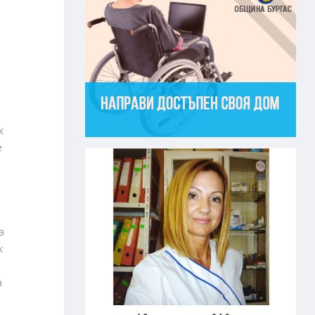
к
е
а
к
а