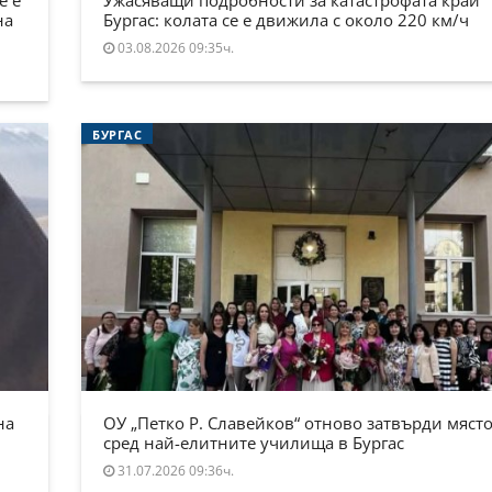
на
Бургас: колата се е движила с около 220 км/ч
03.08.2026 09:35ч.
БУРГАС
на
ОУ „Петко Р. Славейков“ отново затвърди място
сред най-елитните училища в Бургас
31.07.2026 09:36ч.