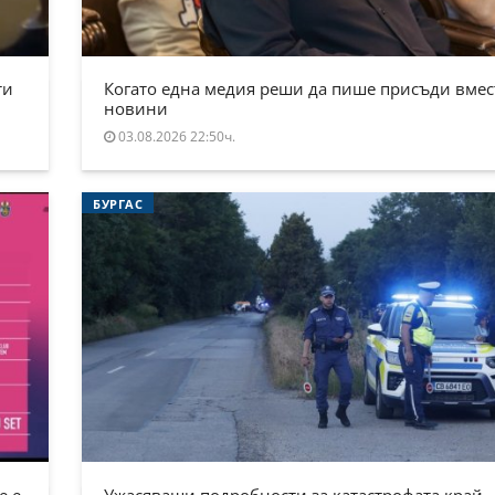
ти
Когато една медия реши да пише присъди вмес
новини
03.08.2026 22:50ч.
БУРГАС
е е
Ужасяващи подробности за катастрофата край