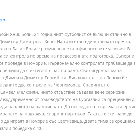
оби Яник Боли. 24-годишният футболист се включи отлично в
 Димитър Димитров - Херо. На този етап единствената пречка,
а на Базил Боли е разминаване във финансовите условия. В
 си контрола по време на предсезонната подготовка. Съперни
се проведе в Поморие. Първоначално контролата трябваше да 
а решили да я изтеглят с час по-рано. Със сигурност мача
ен Димов и Димитър Телкийски. Бившият халф на Левски бе
следните две контроли на Черноморец. Спарингът с
Самвел Мелконян, чието отсъствие създава вече сериозни
Междувременно от ръководството на бургазлии са преценили д
еди началото на шампионата. До последно те търсеха съперни
рането на подходящ спаринг партньор. Така се е стигнало до
о да играят в Поморие със Светкавица. Двата тима се срещнах
злии победиха с 4:0.