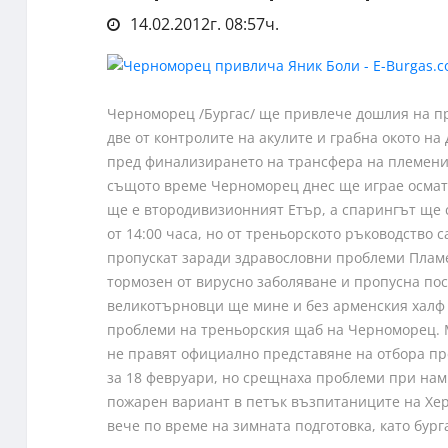
14.02.2012г. 08:57ч.
Черноморец /Бургас/ ще привлече дошлия на пр
две от контролите на акулите и грабна окото на
пред финализирането на трансфера на племеник
същото време Черноморец днес ще играе осмата
ще е втородивизионният Етър, а спарингът ще 
от 14:00 часа, но от треньорското ръководство с
пропускат заради здравословни проблеми Плам
тормозен от вирусно заболяване и пропусна по
великотърновци ще мине и без арменския халф 
проблеми на треньорския щаб на Черноморец. 
не правят официално представяне на отбора пр
за 18 февруари, но срещнаха проблеми при нами
пожарен вариант в петък възпитаниците на Хер
вече по време на зимната подготовка, като бурга