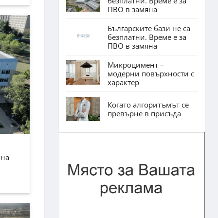
безплатни. Време е за
ПВО в замяна
Българските бази не са
безплатни. Време е за
ПВО в замяна
Микроцимент –
модерни повърхности с
характер
Когато алгоритъмът се
превърне в присъда
лна