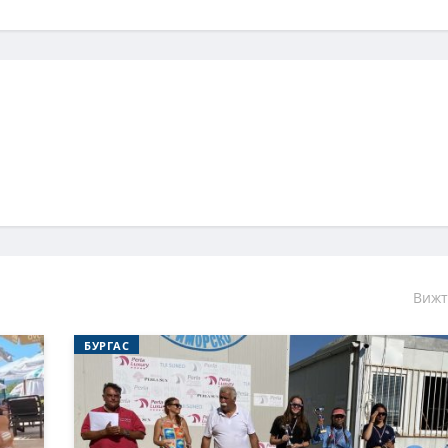
Вижт
БУРГАС