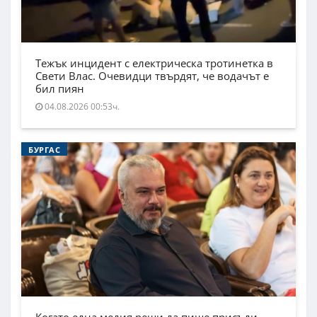
Тежък инцидент с електрическа тротинетка в
Свети Влас. Очевидци твърдят, че водачът е
бил пиян
04.08.2026 00:53ч.
БУРГАС