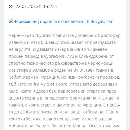
22.01.2012г. 15:23ч.
Черноморец /Бургас/ подписаха договори с Кристофър
Уалембо и Аатиф Шаешу, съобщават от преслужбата
на акулите. И двамата изкараха близо 10 дневен
пробен период в бургаския клуб и бяха одобрени от
спортно-техническото ръководство на черноморци.
Кристофър Уалембо е роден на 31.01.1987 година в
Сейнт Жермен, Франция, но има конгоански произход,
тъй като майка му е от Конго. Играе като дефанзивен
халф, както и десен бек. Кариерата си стартира през
2000-та година в юношеската формация на ПСЖ до 18
години, с която става и шампион на Франция. От 2005-
та до 2006-та записва 20 мача за „Б” отбора на ПСЖ, в
които отбелязва и едно попадение. Играл е още за
отборите на Куевил, Леванте и Монца. Освен това има