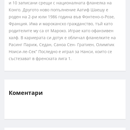
и 10 записани срещи с националната фланелка на
Конго. Другото ново попълнение Аатиф Шаешу е
роден на 2-ри юли 1986 година във Фонтено-о-Розе,
Франция. Има и мароканско гражданство, тъй като
родителите му са от Мароко. Играе като офанзивен
халф. В кариерата си дотук е обличал фланелките на
Расинг Париж, Седан, Саноа Сен- Гратиен, Олимпик
Ноиси-ле-Сек” Последно е играл за Нанси, които се
състезават в френската лига 1.
Коментари