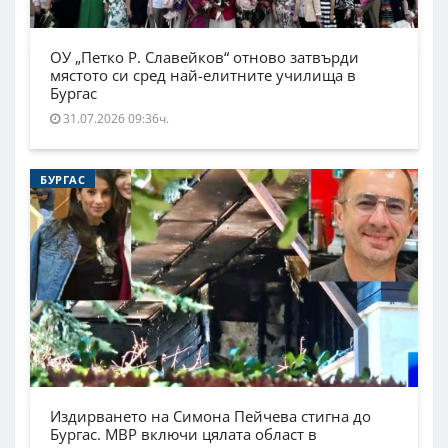
ОУ „Петко Р. Славейков“ отново затвърди
мястото си сред най-елитните училища в
Бургас
31.07.2026 09:36ч.
БУРГАС
Издирването на Симона Пейчева стигна до
Бургас. МВР включи цялата област в