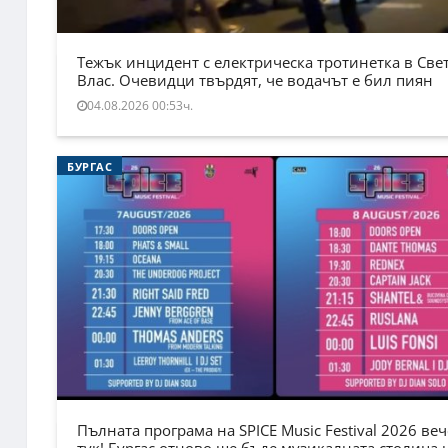
Тежък инцидент с електрическа тротинетка в Све
Влас. Очевидци твърдят, че водачът е бил пиян
04.08.2026 00:53ч.
БУРГАС
Пълната програма на SPICE Music Festival 2026 веч
тук! Бургас отново ще бъде музикалната столица 