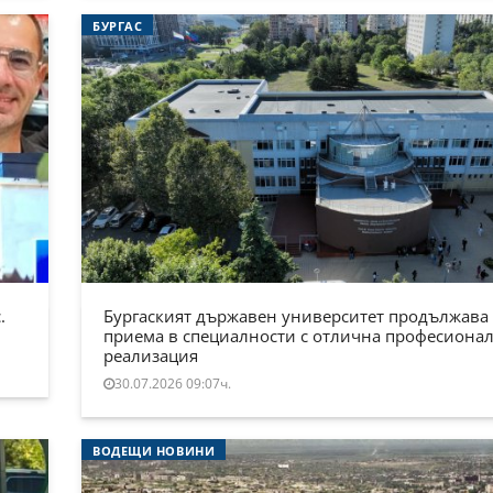
БУРГАС
.
Бургаският държавен университет продължава
приема в специалности с отлична професиона
реализация
30.07.2026 09:07ч.
ВОДЕЩИ НОВИНИ