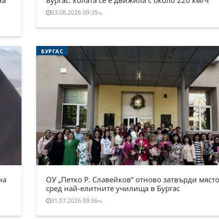
03.08.2026 09:35ч.
БУРГАС
на
ОУ „Петко Р. Славейков“ отново затвърди място
сред най-елитните училища в Бургас
31.07.2026 09:36ч.