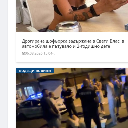
Дрогирана шофьорка задържана в Свети Влас, в
автомобила е пътувало и 2-годишно дете
06.08.2026 15:04ч.
ВОДЕЩИ НОВИНИ