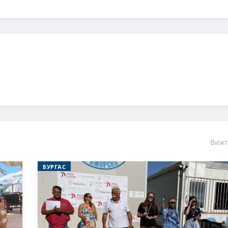
Вижт
БУРГАС