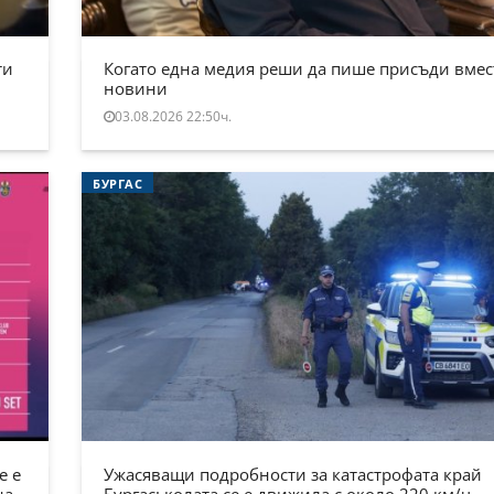
ти
Когато една медия реши да пише присъди вмес
новини
03.08.2026 22:50ч.
БУРГАС
е е
Ужасяващи подробности за катастрофата край
на
Бургас: колата се е движила с около 220 км/ч