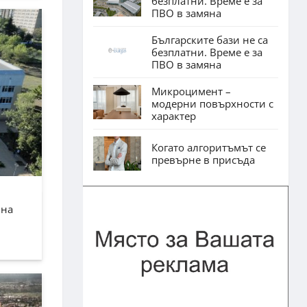
безплатни. Време е за
ПВО в замяна
Българските бази не са
безплатни. Време е за
ПВО в замяна
Микроцимент –
модерни повърхности с
характер
Когато алгоритъмът се
превърне в присъда
лна