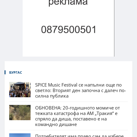
БУРГАС
SPICE Music Festival се напълни още по
светло: Вторият ден започна с далеч по-
силна публика
ОБНОВЕНА: 20-годишното момиче от
тежката катастрофа на АМ „Тракия“ е
спряло да диша, поставено е на
командно дишане
Потребителят има право сам да избере