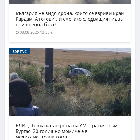
България не видя дрона, който се взриви край
Кардам. А готови ли сме, ако следващият идва
към военна база?
08.08.2026 13:35ч.
БУРГАС
БЛИЦ: Тежка катастрофа на АМ „Тракия“ към
Бургас, 20-годишно момиче е в
медикаментозна кома