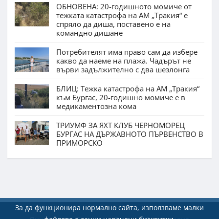
ОБНОВЕНА: 20-годишното момиче от
тежката катастрофа на АМ „Тракия“ е
спряло да диша, поставено е на
командно дишане
Потребителят има право сам да избере
какво да наеме на плажа. Чадърът не
върви задължително с два шезлонга
БЛИЦ: Тежка катастрофа на АМ „Тракия“
към Бургас, 20-годишно момиче е в
медикаментозна кома
ТРИУМФ ЗА ЯХТ КЛУБ ЧЕРНОМОРЕЦ
БУРГАС НА ДЪРЖАВНОТО ПЪРВЕНСТВО В
ПРИМОРСКО
За да функционира нормално сайта, използваме малки