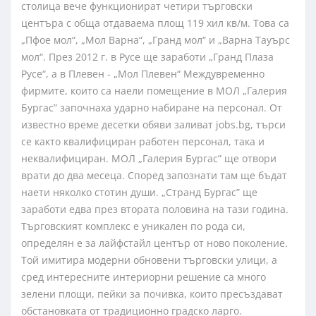
столица вече функционират четири търговски
центъра с обща отдаваема площ 119 хил кв/м. Това са
„Пфое мол“, „Мол Варна“, „Гранд мол“ и „Варна Тауърс
мол“. През 2012 г. в Русе ще заработи „Гранд Плаза
Русе“, а в Плевен - „Мол Плевен“ Междувременно
фирмите, които са наели помещение в МОЛ „Галерия
Бургас” започнаха ударно набиране на персонал. От
известно време десетки обяви заливат jobs.bg, търси
се както квалифициран работен персонал, така и
неквалифициран. МОЛ „Галерия Бургас” ще отвори
врати до два месеца. Според запознати там ще бъдат
наети няколко стотин души. „Странд Бургас” ще
заработи едва през втората половина на тази година.
Търговският комплекс е уникален по рода си,
определян е за лайфстайл център от ново поколение.
Той имитира модерни обновени търговски улици, а
сред интересните интериорни решение са много
зелени площи, пейки за почивка, които пресъздават
обстановката от традиционно градско ларго.