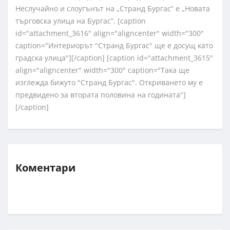
Неслучайно и слоугънът на „Странд Бургас” е „Новата
търговска улица на Бургас”. [caption
id="attachment_3616" align="aligncenter" width="300"
caption="Интериорът "Странд Бургас" ще е досущ като
градска улица"]
[/caption] [caption id="attachment_3615"
align="aligncenter" width="300" caption="Така ще
изглежда бижуто "Странд Бургас". Откриването му е
предвидено за втората половина на годината"]
[/caption]
Коментари