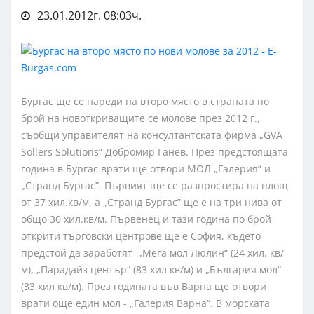
23.01.2012г. 08:03ч.
Бургас ще се нареди на второ място в страната по
брой на новоткриващите се молове през 2012 г.,
съобщи управителят на консултантската фирма „GVA
Sollers Solutions“ Добромир Ганев. През предстоящата
година в Бургас врати ще отвори МОЛ „Галерия” и
„Странд Бургас”. Първият ще се разпростира на площ
от 37 хил.кв/м, а „Странд Бургас” ще е на три нива от
общо 30 хил.кв/м. Първенец и тази година по брой
открити търговски центрове ще е София, където
предстой да заработят „Мега мол Люлин“ (24 хил. кв/
м), „Парадайз център“ (83 хил кв/м) и „България мол“
(33 хил кв/м). През годината във Варна ще отвори
врати още един мол - „Галерия Варна“. В морската