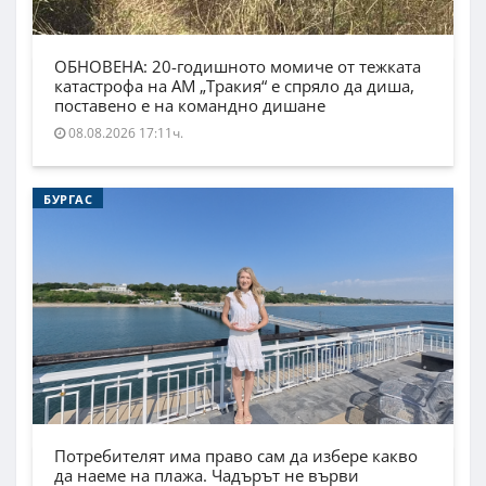
ОБНОВЕНА: 20-годишното момиче от тежката
катастрофа на АМ „Тракия“ е спряло да диша,
поставено е на командно дишане
08.08.2026 17:11ч.
БУРГАС
Потребителят има право сам да избере какво
да наеме на плажа. Чадърът не върви