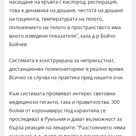
насищане на кръвта с кислород, респирация,
това е динамика на дишане, честота на дишане
на пациента, температурата на тялото,
положението на тялото в пространството има
много изведени показатели", каза д-р Бойчо
Бойчев.
Системата е конструирана за непрекъстнат,
дистанционен телемониторинг в реално време.
Всичко се случва на практика пред нашите очи.
Към системата проявяват интерес световни
медицински гиганти, така и правителства. 300
болни от коронавирус под карантина се
проследяват в Румъния и дават възможност за
бърза реакция на лекарите. "Разстоянието няма
значение, т.е., в коя държава е пациента за нас