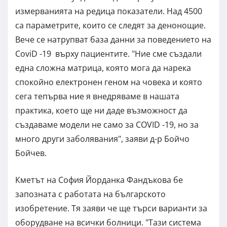
измерванията на редица показатели. Над 4500
са параметрите, които се следят за денонощие.
Вече се натрупват база данни за поведението на
CoviD -19 върху пациентите. "Ние сме създали
една сложна матрица, която мога да нарека
спокойно електронен геном на човека и която
сега тепърва ние я внедряваме в нашата
практика, което ще ни даде възможност да
създаваме модели не само за COVID -19, но за
много други заболявания", заяви д-р Бойчо
Бойчев.
Кметът на София Йорданка Фандъкова бе
запозната с работата на българското
изобретение. Тя заяви че ще търси варианти за
оборудване на всички болници. "Тази система