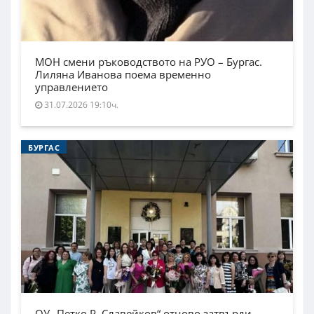
МОН смени ръководството на РУО – Бургас.
Лиляна Иванова поема временно
управлението
31.07.2026 19:10ч.
БУРГАС
ОУ „Петко Р. Славейков“ отново затвърди