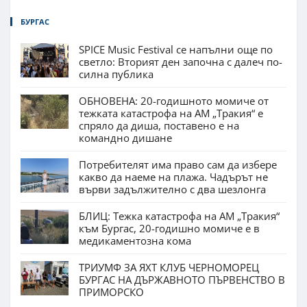
БУРГАС
SPICE Music Festival се напълни още по
светло: Вторият ден започна с далеч по-
силна публика
ОБНОВЕНА: 20-годишното момиче от
тежката катастрофа на АМ „Тракия“ е
спряло да диша, поставено е на
командно дишане
Потребителят има право сам да избере
какво да наеме на плажа. Чадърът не
върви задължително с два шезлонга
БЛИЦ: Тежка катастрофа на АМ „Тракия“
към Бургас, 20-годишно момиче е в
медикаментозна кома
ТРИУМФ ЗА ЯХТ КЛУБ ЧЕРНОМОРЕЦ
БУРГАС НА ДЪРЖАВНОТО ПЪРВЕНСТВО В
ПРИМОРСКО