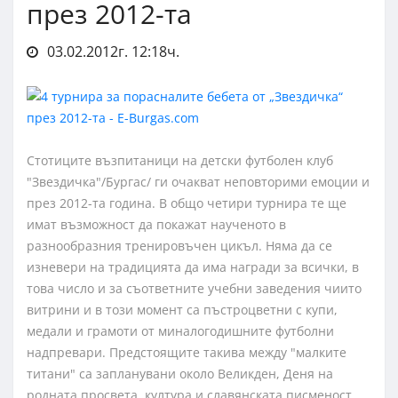
през 2012-та
03.02.2012г. 12:18ч.
Стотиците възпитаници на детски футболен клуб
"Звездичка"/Бургас/ ги очакват неповторими емоции и
през 2012-та година. В общо четири турнира те ще
имат възможност да покажат наученото в
разнообразния тренировъчен цикъл. Няма да се
изневери на традицията да има награди за всички, в
това число и за съответните учебни заведения чиито
витрини и в този момент са пъстроцветни с купи,
медали и грамоти от миналогодишните футболни
надпревари. Предстоящите такива между "малките
титани" са запланувани около Великден, Деня на
родната просвета, култура и славянската писменост,