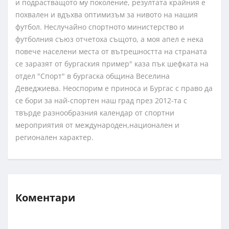
и подрастващото му поколение, резултата крайния е
похвален и вдъхва оптимизъм за нивото на нашия
футбол. Неслучайно спортното министерство и
футболния съюз отчетоха същото, а моя апел е нека
повече населени места от вътрешността на страната
се заразят от бургаския пример" каза пък шефката на
отдел "Спорт" в бургаска община Веселина
Деведжиева. Неоспорим е приноса и Бургас с право да
се бори за най-спортен наш град през 2012-та с
твърде разнообразния календар от спортни
мероприятия от международен,национален и
регионален характер.
Коментари