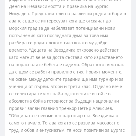
Деня на Независимостта и празника на Бургас-
Никулден. Представители на различни родни отбори в
аванс също се интересуват кога ще отскачат до
морския град за да набелязват потенциални нови
попълнения като последната дума за това има
разбира се родителското тяло когато му дойде
времето. "Децата на Звездичка откровено действат
като магнит вече за доста състави като израстването
на порасналите бебета е видимо. Обратното няма как
да е щом се работи правилно с тях. Новият момент е,
че освен между детските градини ще има турнир и за
ученици от първи, втори и трети клас. Отделно вече
се селектира тим от най-подготвените и той е в
абсолютна бойна готовност за бъдещи национални
прояви" заяви главния треньор Петър Алексиев.
"Общината е неизменен партньор със Звездичка от
самото начало. Тогава когато се развива масовост с
труд, любов и ентусиазъм, тя носи позитиви за Бургас