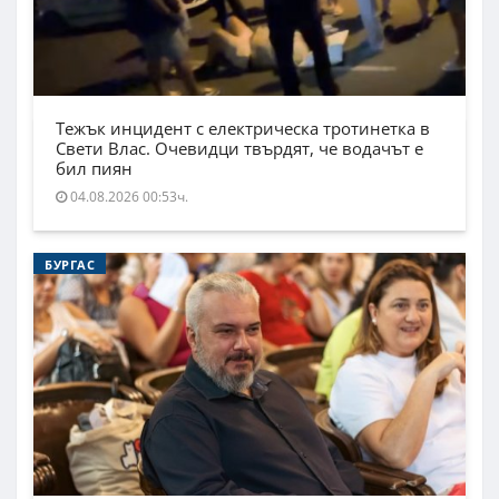
Тежък инцидент с електрическа тротинетка в
Свети Влас. Очевидци твърдят, че водачът е
бил пиян
04.08.2026 00:53ч.
БУРГАС