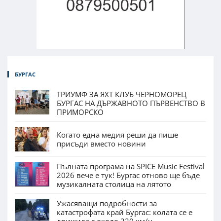
БУРГАС
ТРИУМФ ЗА ЯХТ КЛУБ ЧЕРНОМОРЕЦ
БУРГАС НА ДЪРЖАВНОТО ПЪРВЕНСТВО В
ПРИМОРСКО
Когато една медия реши да пише
присъди вместо новини
Пълната програма на SPICE Music Festival
2026 вече е тук! Бургас отново ще бъде
музикалната столица на лятото
Ужасяващи подробности за
катастрофата край Бургас: колата се е
движила с около 220 км/ч