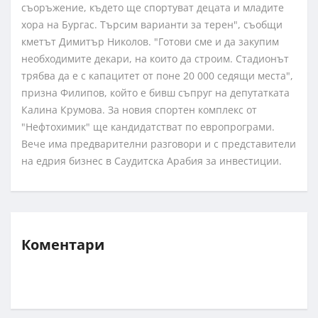
съоръжение, където ще спортуват децата и младите
хора на Бургас. Търсим варианти за терен", съобщи
кметът Димитър Николов. "Готови сме и да закупим
необходимите декари, на които да строим. Стадионът
трябва да е с капацитет от поне 20 000 седящи места",
призна Филипов, който е бивш съпруг на депутатката
Калина Крумова. За новия спортен комплекс от
"Нефтохимик" ще кандидатстват по европрограми.
Вече има предварителни разговори и с представители
на едрия бизнес в Саудитска Арабия за инвестиции.
Коментари