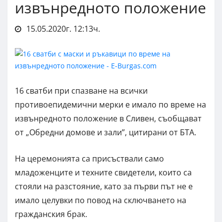
извънредното положение
15.05.2020г. 12:13ч.
16 сватби при спазване на всички
противоепидемични мерки е имало по време на
извънредното положение в Сливен, съобщават
от „Обредни домове и зали”, цитирани от БТА.
На церемонията са присъствали само
младоженците и техните свидетели, които са
стояли на разстояние, като за първи път не е
имало целувки по повод на сключването на
гражданския брак.