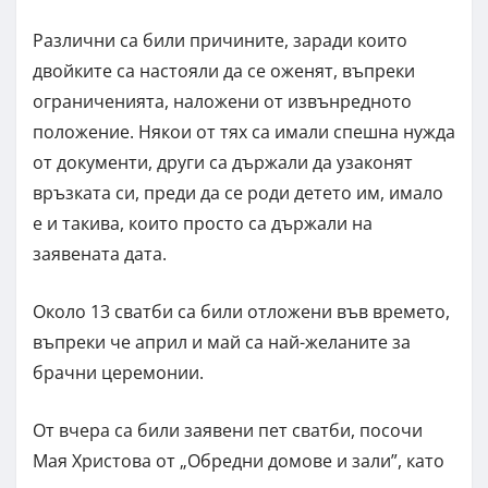
Различни са били причините, заради които
двойките са настояли да се оженят, въпреки
ограниченията, наложени от извънредното
положение. Някои от тях са имали спешна нужда
от документи, други са държали да узаконят
връзката си, преди да се роди детето им, имало
е и такива, които просто са държали на
заявената дата.
Около 13 сватби са били отложени във времето,
въпреки че април и май са най-желаните за
брачни церемонии.
От вчера са били заявени пет сватби, посочи
Мая Христова от „Обредни домове и зали”, като