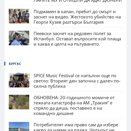
Подмамен в капан, пребит до смърт и
заснет на видео. Жестокото убийство на
Георги Кузев разтърси България
Пеевски заснет на редовен полет за
Истанбул. Остават въпросите кой плаща
и каква е целта на пътуването.
БУРГАС
SPICE Music Festival се напълни още по
светло: Вторият ден започна с далеч по-
силна публика
ОБНОВЕНА: 20-годишното момиче от
тежката катастрофа на АМ „Тракия“ е
спряло да диша, поставено е на
командно дишане
Потребителят има право сам да избере
какво да наеме на плажа. Чадърът не