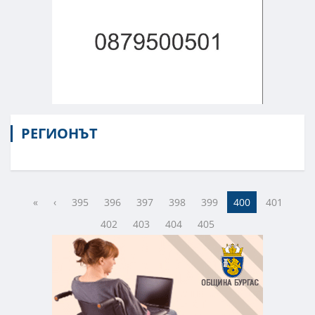
РЕГИОНЪТ
«
‹
395
396
397
398
399
400
401
402
403
404
405