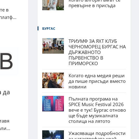
превърне в присъда
те в
латф...
БУРГАС
ТРИУМФ ЗА ЯХТ КЛУБ
ЧЕРНОМОРЕЦ БУРГАС НА
ДЪРЖАВНОТО
ПЪРВЕНСТВО В
ПРИМОРСКО
Когато една медия реши
да пише присъди вместо
новини
а да
Пълната програма на
SPICE Music Festival 2026
вече е тук! Бургас отново
ще бъде музикалната
тавя
столица на лятото
ли...
Ужасяващи подробности
за катастрофата край