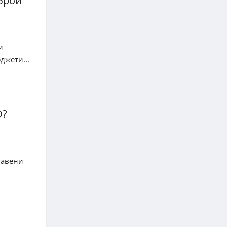
 брои
и
джети...
О?
тавени