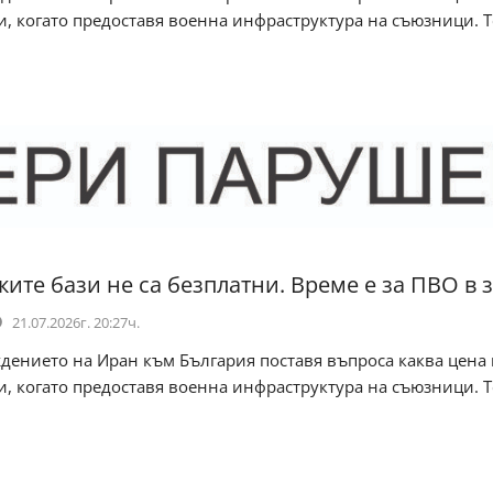
и, когато предоставя военна инфраструктура на съюзници. 
ките бази не са безплатни. Време е за ПВО в 
21.07.2026г. 20:27ч.
дението на Иран към България поставя въпроса каква цена
и, когато предоставя военна инфраструктура на съюзници. 