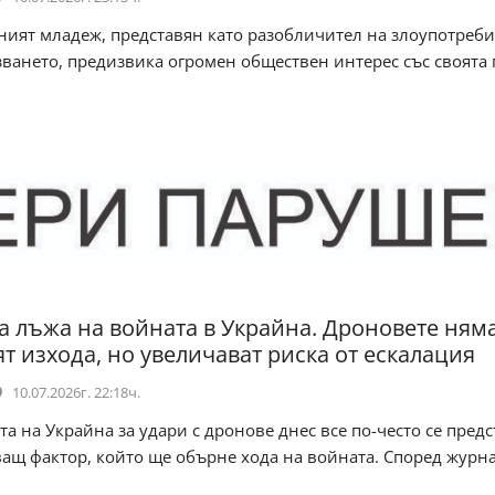
ият младеж, представян като разобличител на злоупотреби
ването, предизвика огромен обществен интерес със своята п
а лъжа на войната в Украйна. Дроновете ням
т изхода, но увеличават риска от ескалация
10.07.2026г. 22:18ч.
 на Украйна за удари с дронове днес все по-често се предс
ащ фактор, който ще обърне хода на войната. Според журна