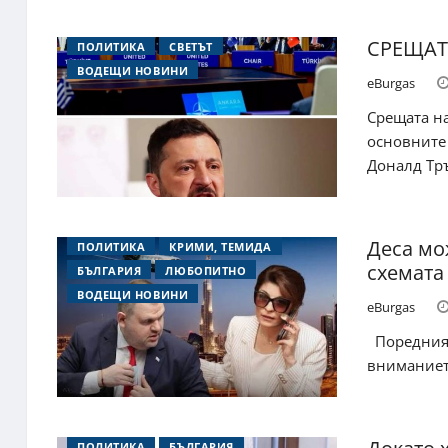
СРЕЩАТ
ПОЛИТИКА
СВЕТЪТ
ВОДЕЩИ НОВИНИ
eBurgas
Срещата н
основните
Доналд Тръ
Деса мож
ПОЛИТИКА
КРИМИ, ТЕМИДА
схемата
БЪЛГАРИЯ
ЛЮБОПИТНО
ВОДЕЩИ НОВИНИ
eBurgas
Поредният
вниманието
ПОЛИТИКА
БЪЛГАРИЯ