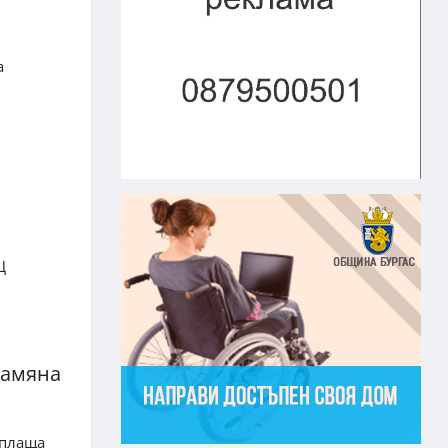
а
.
Ц
замяна
 плаща