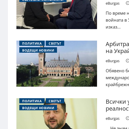
eBurgas
По време н
войната в 
изказ...
Арбитра
ПОЛИТИКА
СВЕТЪТ
на Укра
ВОДЕЩИ НОВИНИ
eBurgas
Обявено б
междунаро
крайбрежна
Всички 
ПОЛИТИКА
СВЕТЪТ
реалнос
ВОДЕЩИ НОВИНИ
eBurgas
Не знам ка