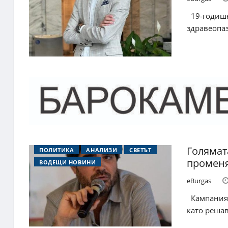
19-годишн
здравеопаз
Голямат
ПОЛИТИКА
АНАЛИЗИ
СВЕТЪТ
променя
ВОДЕЩИ НОВИНИ
eBurgas
Кампанията
като решав