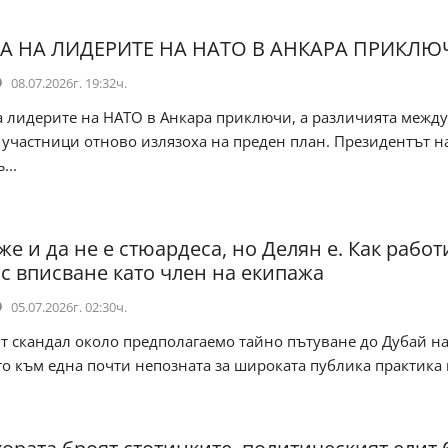
А НА ЛИДЕРИТЕ НА НАТО В АНКАРА ПРИКЛЮ
08.07.2026г. 19:32ч.
а лидерите на НАТО в Анкара приключи, а различията между
 участници отново излязоха на преден план. Президентът 
...
е и да не е стюардеса, но Делян е. Как работ
 с вписване като член на екипажа
05.07.2026г. 02:30ч.
 скандал около предполагаемо тайно пътуване до Дубай н
 към една почти непозната за широката публика практика в