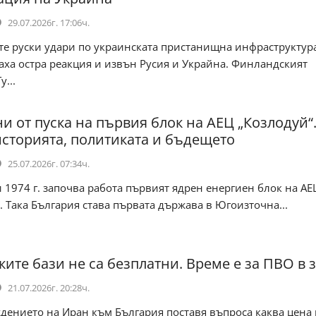
29.07.2026г. 17:06ч.
 руски удари по украинската пристанищна инфраструктур
ха остра реакция и извън Русия и Украйна. Финландският
...
ни от пуска на първия блок на АЕЦ „Козлодуй“
сторията, политиката и бъдещето
25.07.2026г. 07:34ч.
1974 г. започва работа първият ядрен енергиен блок на АЕ
. Така България става първата държава в Югоизточна...
ките бази не са безплатни. Време е за ПВО в 
21.07.2026г. 20:28ч.
дението на Иран към България поставя въпроса каква цена