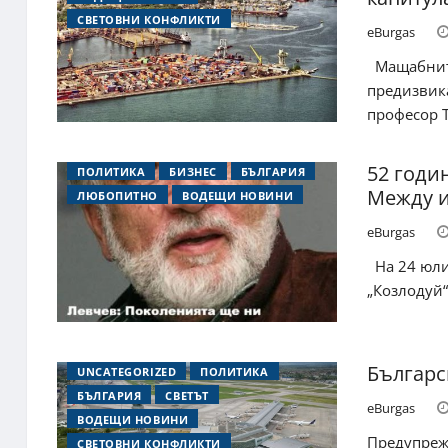
СВЕТОВНИ КОНФЛИКТИ
eBurgas
Мащабните
предизвика
професор Ту
52 годи
ПОЛИТИКА
БИЗНЕС
БЪЛГАРИЯ
Между и
ЛЮБОПИТНО
ВОДЕЩИ НОВИНИ
eBurgas
На 24 юли 
„Козлодуй“
Българс
UNCATEGORIZED
ПОЛИТИКА
БЪЛГАРИЯ
СВЕТЪТ
eBurgas
ВОДЕЩИ НОВИНИ
Предупреж
СВЕТОВНИ КОНФЛИКТИ