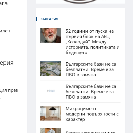
ага
БЪЛГАРИЯ
вилен
52 години от пуска на
първия блок на АЕЦ
„Козлодуй“. Между
историята, политиката и
бъдещето
серия
Българските бази не са
безплатни. Време е за
ПВО в замяна
Българските бази не са
ция през
безплатни. Време е за
ПВО в замяна
.
Микроцимент –
модерни повърхности с
характер
Когато алгоритъмът се