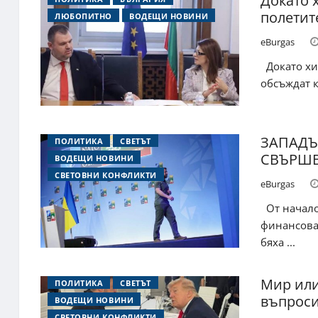
Докато 
полетит
ЛЮБОПИТНО
ВОДЕЩИ НОВИНИ
eBurgas
Докато хил
обсъждат к
ЗАПАДЪ
ПОЛИТИКА
СВЕТЪТ
СВЪРШВ
ВОДЕЩИ НОВИНИ
СВЕТОВНИ КОНФЛИКТИ
eBurgas
От начало
финансова 
бяха ...
Мир или
ПОЛИТИКА
СВЕТЪТ
въпроси
ВОДЕЩИ НОВИНИ
СВЕТОВНИ КОНФЛИКТИ