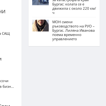
Бургас: колата се е
движила с около 220 км/
ЧИ
ч
МОН смени
ръководството на РУО –
Бургас. Лиляна Иванова
на САЩ
поема временно
управлението
и
асочи
 бизн...