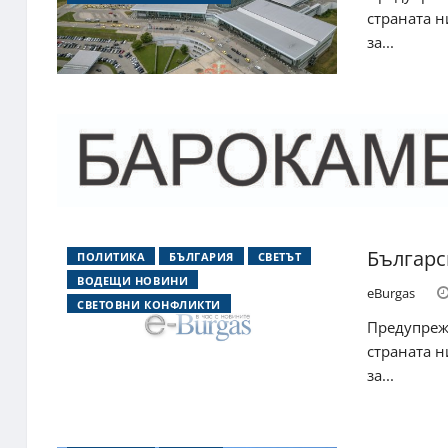
страната н
за...
Българс
ПОЛИТИКА
БЪЛГАРИЯ
СВЕТЪТ
ВОДЕЩИ НОВИНИ
eBurgas
СВЕТОВНИ КОНФЛИКТИ
Предупреж
страната н
за...