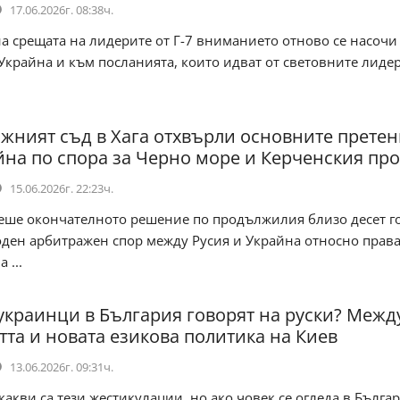
17.06.2026г. 08:38ч.
а срещата на лидерите от Г-7 вниманието отново се насочи
Украйна и към посланията, които идват от световните лидер
жният съд в Хага отхвърли основните прете
йна по спора за Черно море и Керченския про
15.06.2026г. 22:23ч.
еше окончателното решение по продължилия близо десет г
ден арбитражен спор между Русия и Украйна относно права
 ...
украинци в България говорят на руски? Межд
тта и новата езикова политика на Киев
13.06.2026г. 09:31ч.
кви са тези жестикулации, но ако човек се огледа в Българ