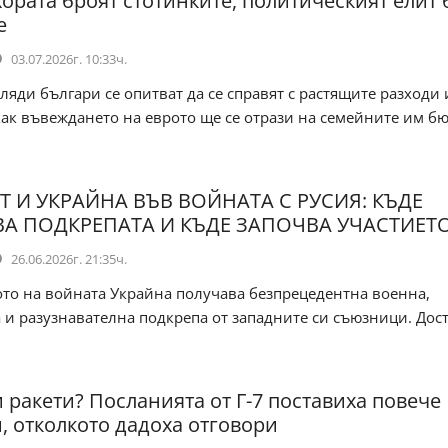
хората броят стотинките, политическият елит
е
03.07.2026г. 10:33ч.
яди българи се опитват да се справят с растящите разходи 
ак въвеждането на еврото ще се отрази на семейните им бю
Т И УКРАЙНА ВЪВ ВОЙНАТА С РУСИЯ: КЪДЕ
А ПОДКРЕПАТА И КЪДЕ ЗАПОЧВА УЧАСТИЕТ
26.06.2026г. 21:35ч.
то на войната Украйна получава безпрецедентна военна,
и разузнавателна подкрепа от западните си съюзници. Дос
 ракети? Посланията от Г-7 поставиха повече
, отколкото дадоха отговори