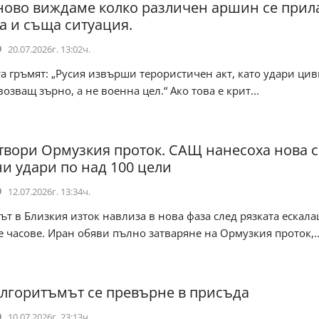
ново виждаме колко различен аршин се прил
а и съща ситуация.
20.07.2026г. 13:02ч.
 гръмят: „Русия извърши терористичен акт, като удари ци
возващ зърно, а не военна цел.“ Ако това е крит...
твори Ормузкия проток. САЩ нанесоха нова 
и удари по над 100 цели
12.07.2026г. 13:34ч.
 в Близкия изток навлиза в нова фаза след рязката ескала
 часове. Иран обяви пълно затваряне на Ормузкия проток,..
алгоритъмът се превърне в присъда
10.07.2026г. 23:13ч.