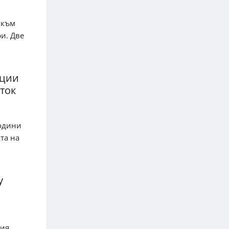
 към
и. Две
нции
ток
одини
та на
у
ия,