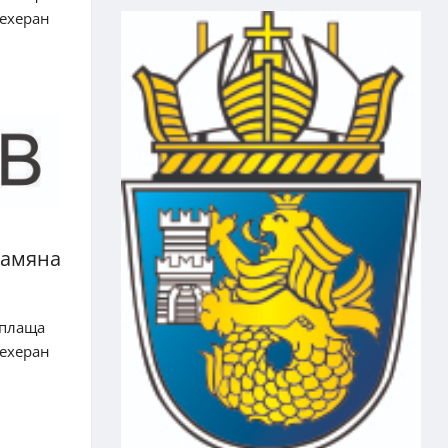
Техеран
замяна
 плаща
Техеран