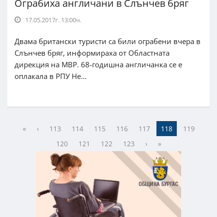
Ограбиха англичани в Слънчев бряг
17.05.2017г. 13:00ч.
Двама британски туристи са били ограбени вчера в
Слънчев бряг, информираха от Областната
дирекция на МВР. 68-годишна англичанка се е
оплакала в РПУ Не...
«
‹
113
114
115
116
117
118
119
120
121
122
123
›
»