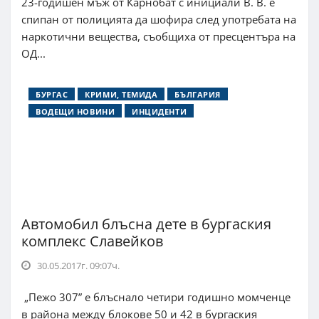
23-годишен мъж от Карнобат с инициали В. В. е
спипан от полицията да шофира след употребата на
наркотични вещества, съобщиха от пресцентъра на
ОД...
БУРГАС
КРИМИ, ТЕМИДА
БЪЛГАРИЯ
ВОДЕЩИ НОВИНИ
ИНЦИДЕНТИ
Автомобил блъсна дете в бургаския
комплекс Славейков
30.05.2017г. 09:07ч.
„Пежо 307” е блъснало четири годишно момченце
в района между блокове 50 и 42 в бургаския