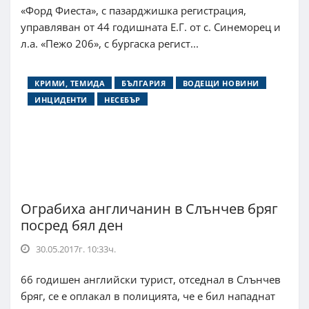
«Форд Фиеста», с пазарджишка регистрация,
управляван от 44 годишната Е.Г. от с. Синеморец и
л.а. «Пежо 206», с бургаска регист...
КРИМИ, ТЕМИДА
БЪЛГАРИЯ
ВОДЕЩИ НОВИНИ
ИНЦИДЕНТИ
НЕСЕБЪР
Ограбиха англичанин в Слънчев бряг
посред бял ден
30.05.2017г. 10:33ч.
66 годишен английски турист, отседнал в Слънчев
бряг, се е оплакал в полицията, че е бил нападнат