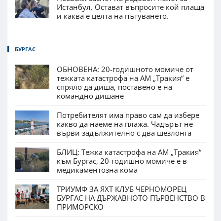
Истанбул. Остават въпросите кой плаща
и каква е целта на пътуването.
БУРГАС
ОБНОВЕНА: 20-годишното момиче от
тежката катастрофа на АМ „Тракия“ е
спряло да диша, поставено е на
командно дишане
Потребителят има право сам да избере
какво да наеме на плажа. Чадърът не
върви задължително с два шезлонга
БЛИЦ: Тежка катастрофа на АМ „Тракия“
към Бургас, 20-годишно момиче е в
медикаментозна кома
ТРИУМФ ЗА ЯХТ КЛУБ ЧЕРНОМОРЕЦ
БУРГАС НА ДЪРЖАВНОТО ПЪРВЕНСТВО В
ПРИМОРСКО