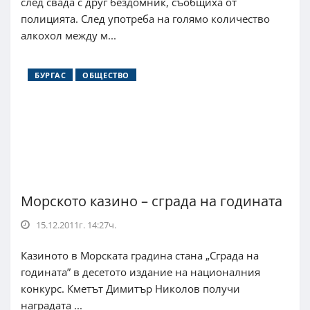
след свада с друг бездомник, съобщиха от
полицията. След употреба на голямо количество
алкохол между м...
БУРГАС
ОБЩЕСТВО
Морското казино – сграда на годината
15.12.2011г. 14:27ч.
Казиното в Морската градина стана „Сграда на
годината” в десетото издание на националния
конкурс. Кметът Димитър Николов получи
наградата ...