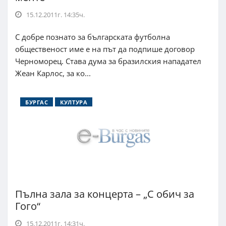
15.12.2011г. 14:35ч.
С добре познато за българската футболна
общественост име е на път да подпише договор
Черноморец. Става дума за бразилския нападател
Жеан Карлос, за ко...
БУРГАС
КУЛТУРА
Пълна зала за концерта – „С обич за
Гого“
15.12.2011г. 14:31ч.