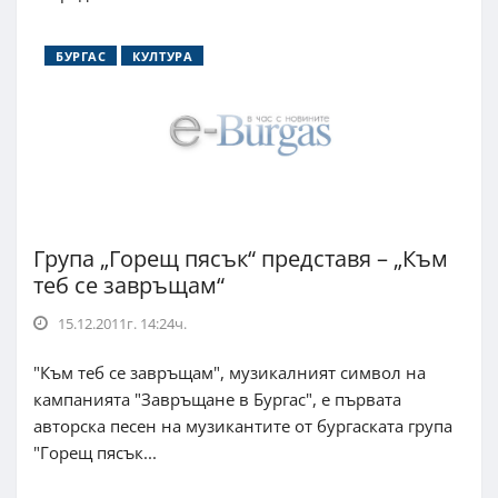
БУРГАС
КУЛТУРА
Група „Горещ пясък“ представя – „Към
теб се завръщам“
15.12.2011г. 14:24ч.
"Към теб се завръщам", музикалният символ на
кампанията "Завръщане в Бургас", е първата
авторска песен на музикантите от бургаската група
"Горещ пясък...