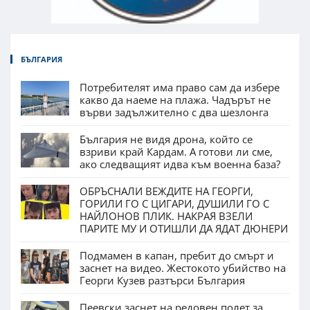
БЪЛГАРИЯ
Потребителят има право сам да избере
какво да наеме на плажа. Чадърът не
върви задължително с два шезлонга
България не видя дрона, който се
взриви край Кардам. А готови ли сме,
ако следващият идва към военна база?
ОБРЪСНАЛИ ВЕЖДИТЕ НА ГЕОРГИ,
ГОРИЛИ ГО С ЦИГАРИ, ДУШИЛИ ГО С
НАЙЛОНОВ ПЛИК. НАКРАЯ ВЗЕЛИ
ПАРИТЕ МУ И ОТИШЛИ ДА ЯДАТ ДЮНЕРИ
Подмамен в капан, пребит до смърт и
заснет на видео. Жестокото убийство на
Георги Кузев разтърси България
Пеевски заснет на редовен полет за