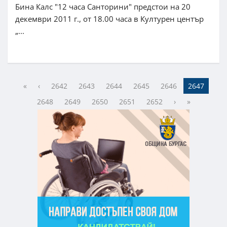
Бина Калс "12 часа Санторини" предстои на 20
декември 2011 г., от 18.00 часа в Културен център
„...
«
‹
2642
2643
2644
2645
2646
2647
2648
2649
2650
2651
2652
›
»