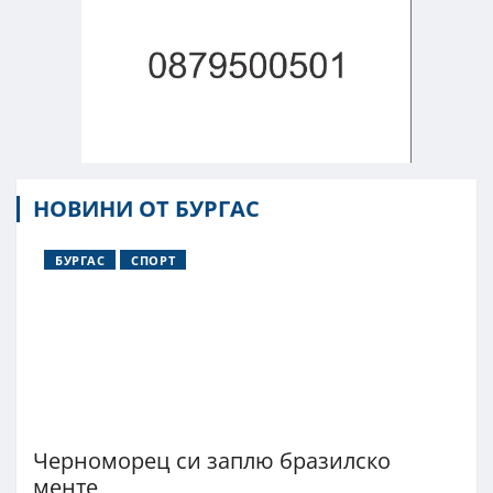
НОВИНИ ОТ БУРГАС
БУРГАС
СПОРТ
Черноморец си заплю бразилско
менте