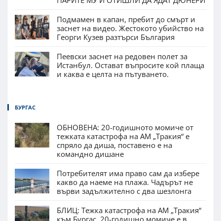
Подмамен в капан, пребит до смърт и
заснет на видео. Жестокото убийство на
Георги Кузев разтърси България
Пеевски заснет на редовен полет за
Истанбул. Остават въпросите кой плаща
и каква е целта на пътуването.
БУРГАС
ОБНОВЕНА: 20-годишното момиче от
тежката катастрофа на АМ „Тракия“ е
спряло да диша, поставено е на
командно дишане
Потребителят има право сам да избере
какво да наеме на плажа. Чадърът не
върви задължително с два шезлонга
БЛИЦ: Тежка катастрофа на АМ „Тракия“
към Бургас, 20-годишно момиче е в