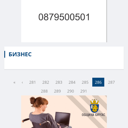
БИЗНЕС
«
‹
281
282
283
284
285
286
287
288
289
290
291