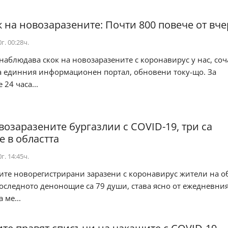
к на новозаразените: Почти 800 повече от вче
г. 00:28ч.
наблюдава скок на новозаразените с коронавирус у нас, соч
а единния информационен портал, обновени току-що. За
 24 часа...
овозаразените бургазлии с COVID-19, три са
е в областта
г. 14:45ч.
те новорегистрирани заразени с коронавирус жители на 
последното денонощие са 79 души, става ясно от ежедневни
 ме...