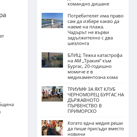
командно дишане
ра
Потребителят има право
сам да избере какво да
наеме на плажа.
Чадърът не върви
ат
задължително с два
шезлонга
БЛИЦ: Тежка катастрофа
на АМ „Тракия“ към
Бургас, 20-годишно
момиче е в
медикаментозна кома
ТРИУМФ ЗА ЯХТ КЛУБ
ЧЕРНОМОРЕЦ БУРГАС НА
ДЪРЖАВНОТО
община
ПЪРВЕНСТВО В
ПРИМОРСКО
я
Когато една медия реши
да пише присъди вместо
новини