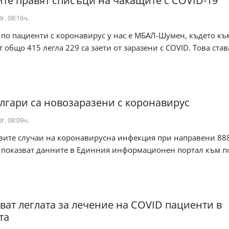
те правят списъци на чакащите с COVID-19
г. 08:16ч.
по пациенти с коронавирус у нас е МБАЛ-Шумен, където къ
 общо 415 легла 229 са заети от заразени с COVID. Това став
ългари са новозаразени с коронавирус
г. 08:09ч.
овите случаи на коронавирусна инфекция при направени 88
ва показват данните в Eдинния информационен портал към 
ват леглата за лечение на COVID пациенти в
та