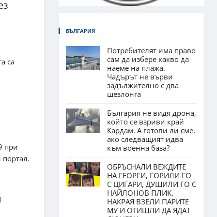
ез
БЪЛГАРИЯ
Потребителят има право
сам да избере какво да
а са
наеме на плажа.
Чадърът не върви
задължително с два
шезлонга
България не видя дрона,
който се взриви край
Кардам. А готови ли сме,
ако следващият идва
9 при
към военна база?
 портал.
ОБРЪСНАЛИ ВЕЖДИТЕ
НА ГЕОРГИ, ГОРИЛИ ГО
С ЦИГАРИ, ДУШИЛИ ГО С
НАЙЛОНОВ ПЛИК.
и
НАКРАЯ ВЗЕЛИ ПАРИТЕ
МУ И ОТИШЛИ ДА ЯДАТ