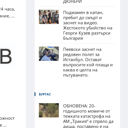
ДЮНЕРИ
4 часа,
Подмамен в капан,
ие, ...
пребит до смърт и
заснет на видео.
Жестокото убийство на
Георги Кузев разтърси
България
Пеевски заснет на
редовен полет за
Истанбул. Остават
въпросите кой плаща и
каква е целта на
пътуването.
БУРГАС
ОБНОВЕНА: 20-
годишното момиче от
тежката катастрофа на
можност
АМ „Тракия“ е спряло да
...
диша, поставено е на