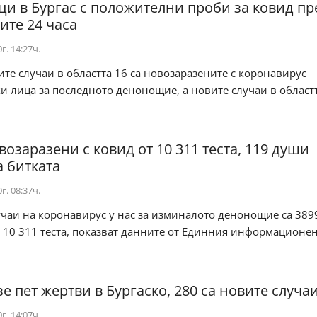
ци в Бургас с положителни проби за ковид пр
ите 24 часа
г. 14:27ч.
ите случаи в областта 16 са новозаразените с коронавирус
 лица за последното денонощие, а новите случаи в областт
возаразени с ковид от 10 311 теста, 119 души
а битката
г. 08:37ч.
чаи на коронавирус у нас за изминалото денонощие са 389
10 311 теста, показват данните от Единния информационен
е пет жертви в Бургаско, 280 са новите случа
г. 14:07ч.