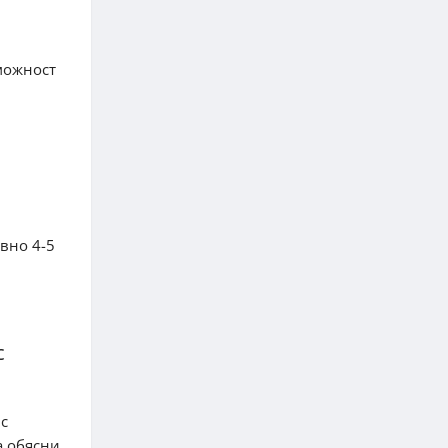
можност
вно 4-5
с
 с
а обясни