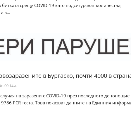
 битката срещу COVID-19 като подсигуряват количества,
 з...
овозаразените в Бургаско, почти 4000 в стран
г. 09:14ч.
случая на заразени с COVID-19 през последното денонощие
 9786 PCR теста. Това показват данните на Единния инфор