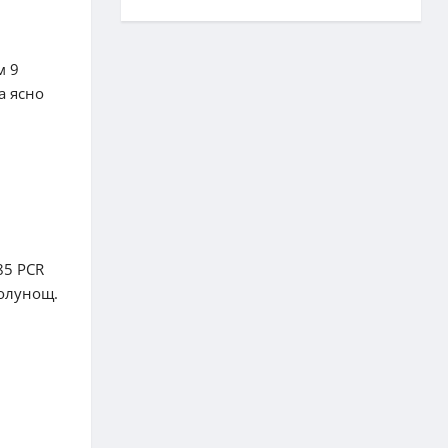
м 9
а ясно
85 PCR
полунощ.