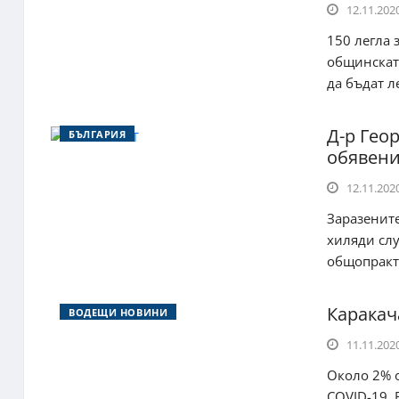
12.11.2020
150 легла 
общинскат
да бъдат ле
Д-р Гео
БЪЛГАРИЯ
обявени
12.11.2020
Заразените
хиляди слу
общопракт.
Каракач
ВОДЕЩИ НОВИНИ
11.11.2020
Около 2% о
COVID-19. 