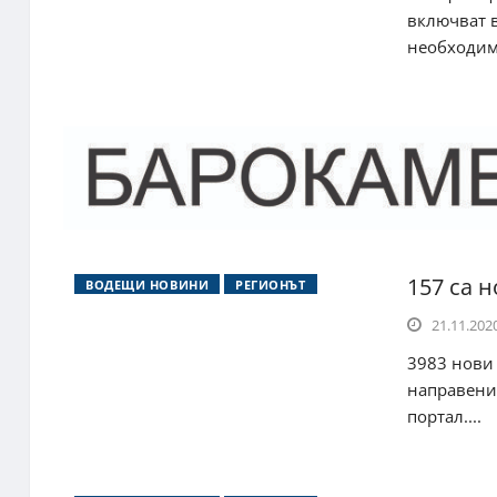
включват в
необходими
157 са н
ВОДЕЩИ НОВИНИ
РЕГИОНЪТ
21.11.2020
3983 нови 
направени
портал....