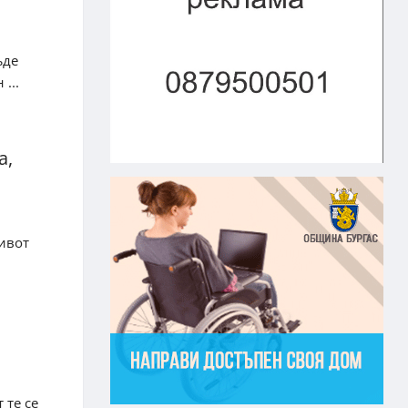
ъде
...
а,
ивот
 те се