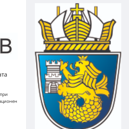
ата
 при
мационен