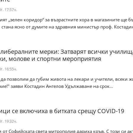
г. 17:57ч.
ят „зелен коридор“ за възрастните хора в магазините ще б
 стана ясно от думите на здравния министър проф. Костадин 
 либералните мерки: Затварят всички училищ
ки, молове и спортни мероприятия
г. 16:55ч.
да позволим да губим живота на лекари и учители, всеки ж
ие!" заяви Костадин Ангелов Удължаване на срок...
ци се включиха в битката срещу COVID-19
г. 19:32ч.
от Софийската света митрополия дариха кръв. С този си акт