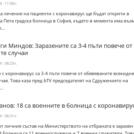
г. 11:58ч.
за лечение на пациенти с коронавирус ще бъдат открити в
а Пета градска болница в София, където в момента има въз
...
рги Миндов: Заразените са 3-4 пъти повече от
те случаи
г. 08:25ч.
 с коронавирус са 3-4 пъти повече от обявяваните всекидне
чая. Това каза пред bTV председателят на Сдружението на
..
анов: 18 са военните в болница с коронавиру
г. 08:31ч.
т личния състав на Министерството на отбраната е заразен
В болница са 11 военнослужещи и 7 военни служители. Тов