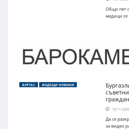
Общо пет с
медици се 
Бургазл
БУРГАС
ВОДЕЩИ НОВИНИ
съветни
гражда
18.11.2020
Да се разк
за видео р