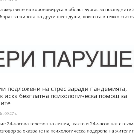
а жертвите на коронавируса в област Бургас за последните 2
борят за живота на други шест души, които са в тежко състоян
ии подложени на стрес заради пандемията,
к иска безплатна психологическа помощ за
ните
г. 09:27ч.
рие 24-часова телефонна линия, както и 24-часов чат с въз
азговор за оказване на психологическа подкрепа на жителите 