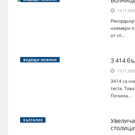
Болници
13.11.2020
Рекордьор 
ноември от
от сп...
3 414 б
ВОДЕЩИ НОВИНИ
13.11.2020
3414 са н
теста. То
Почина...
Увелича
БЪЛГАРИЯ
столица