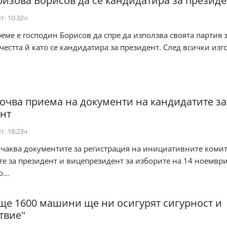
ризова Борисов да се кандидатира за президе
г. 10:32ч.
еме е господин Борисов да спре да използва своята партия 
честта й като се кандидатира за президент. След всички изго.
очва приема на документи на кандидатите за
нт
г. 18:23ч.
очаква документите за регистрация на инициативните комит
е за президент и вицепрезидент за изборите на 14 ноември
...
ще 1600 машини ще ни осигурят сигурност и
твие"