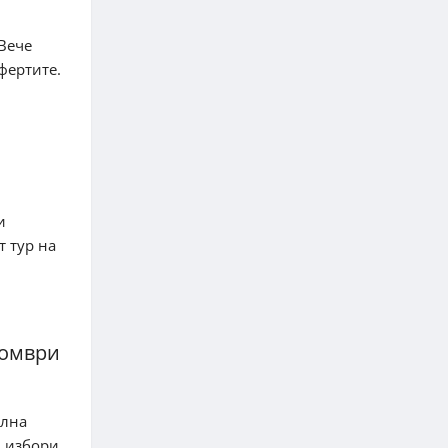
Вече
фертите.
и
 тур на
томври
елна
и избори