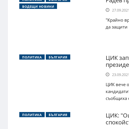
Радев п
ВОДЕЩИ НОВИНИ
27.09.2021
"Крайно вр
да защити 
ЦИК зап
ПОЛИТИКА
БЪЛГАРИЯ
президе
23.09.2021
ЦИК вече 
кандидатит
съобщиха о
ЦИК: "О
ПОЛИТИКА
БЪЛГАРИЯ
спокойс