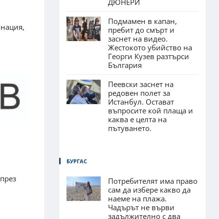
ДЮНЕРИ
Подмамен в капан,
инация,
пребит до смърт и
заснет на видео.
Жестокото убийство на
Георги Кузев разтърси
България
Пеевски заснет на
редовен полет за
Истанбул. Остават
въпросите кой плаща и
каква е целта на
пътуването.
БУРГАС
 през
Потребителят има право
сам да избере какво да
наеме на плажа.
Чадърът не върви
задължително с два