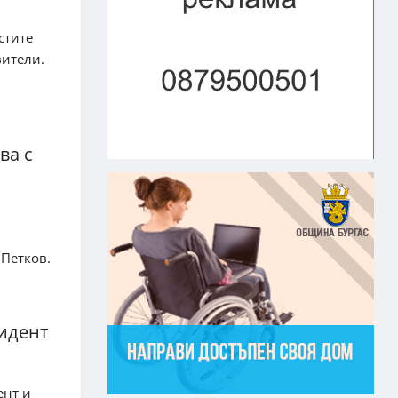
стите
вители.
ва с
Петков.
зидент
ент и