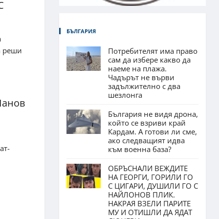
С
БЪЛГАРИЯ
а
а реши
Потребителят има право
сам да избере какво да
наеме на плажа.
Чадърът не върви
задължително с два
шезлонга
Панов
България не видя дрона,
който се взриви край
Кардам. А готови ли сме,
ако следващият идва
ат-
към военна база?
ОБРЪСНАЛИ ВЕЖДИТЕ
НА ГЕОРГИ, ГОРИЛИ ГО
С ЦИГАРИ, ДУШИЛИ ГО С
НАЙЛОНОВ ПЛИК.
НАКРАЯ ВЗЕЛИ ПАРИТЕ
МУ И ОТИШЛИ ДА ЯДАТ