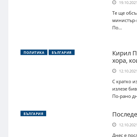
19.10.2021
Те ще обсъ
министър-п
По...
Кирил Пе
ПОЛИТИКА
БЪЛГАРИЯ
хора, ко
12.10.2021
С кратко и
излезе би
По-рано дн
Последе
БЪЛГАРИЯ
12.10.2021
Днес е пос