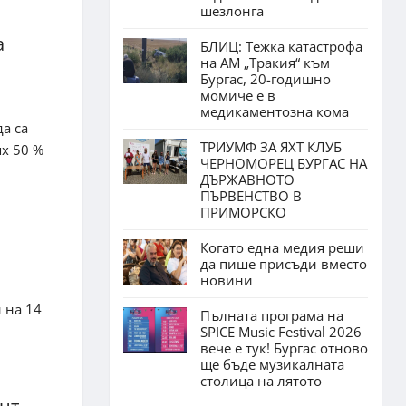
шезлонга
а
БЛИЦ: Тежка катастрофа
на АМ „Тракия“ към
Бургас, 20-годишно
момиче е в
медикаментозна кома
да са
ТРИУМФ ЗА ЯХТ КЛУБ
ях 50 %
ЧЕРНОМОРЕЦ БУРГАС НА
ДЪРЖАВНОТО
ПЪРВЕНСТВО В
ПРИМОРСКО
Когато една медия реши
да пише присъди вместо
новини
 на 14
Пълната програма на
SPICE Music Festival 2026
вече е тук! Бургас отново
ще бъде музикалната
столица на лятото