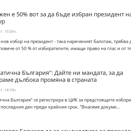
жен е 50% вот за да бъде избран президент н
ур
г. 15:35ч.
 нов избор на президент - така нареченият балотаж, трябва 
повече от 50 % от избирателите, имащи право на глас и от т
атична България": Дайте ни мандата, за да
раме дълбока промяна в страната
г. 14:19ч.
чна България" се регистрира в ЦИК за предстоящите избори
последния ден преди крайния срок. "Внасяме докуме...