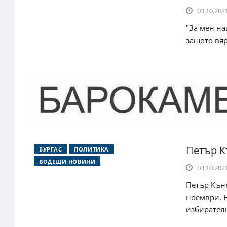
03.10.2021
"За мен на
защото вяр
Петър К
БУРГАС
ПОЛИТИКА
ВОДЕЩИ НОВИНИ
03.10.2021
Петър Къне
ноември. 
избирателн