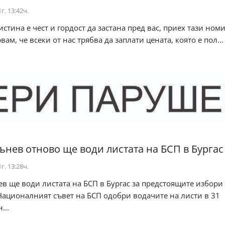
г. 13:42ч.
истина е чест и гордост да застана пред вас, приех тази ном
вам, че всеки от нас трябва да заплати цената, която е пол...
ънев отново ще води листата на БСП в Бургас
г. 13:28ч.
в ще води листата на БСП в Бургас за предстоящите избори
Националният съвет на БСП одобри водачите на листи в 31
...