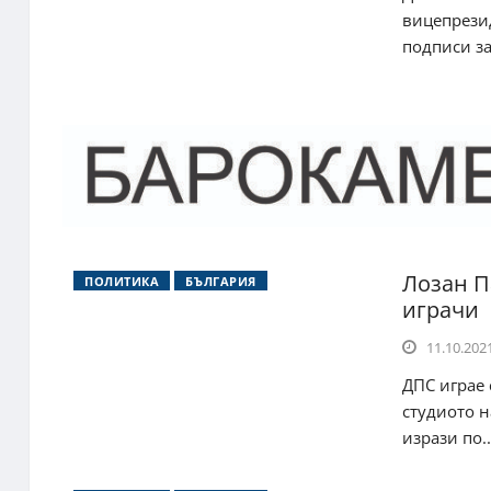
вицепрези
подписи за 
Лозан П
ПОЛИТИКА
БЪЛГАРИЯ
играчи
11.10.2021
ДПС играе 
студиото н
изрази по..