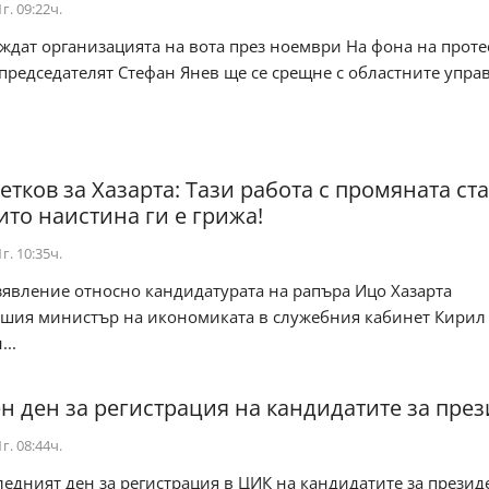
г. 09:22ч.
ждат организацията на вота през ноември На фона на проте
редседателят Стефан Янев ще се срещне с областните упра
тков за Хазарта: Тази работа с промяната ста
ито наистина ги е грижа!
г. 10:35ч.
зявление относно кандидатурата на рапъра Ицо Хазарта
вшия министър на икономиката в служебния кабинет Кирил 
...
н ден за регистрация на кандидатите за пре
г. 08:44ч.
ледният ден за регистрация в ЦИК на кандидатите за презид