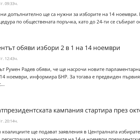
г. 09:33ч.
ни допълнително ще са нужни за изборите на 14 ноември. 
едура по обществената поръчка, като до 24-ти се събират о
нтът обяви избори 2 в 1 на 14 ноември
г. 12:43ч.
ът Румен Радев обяви, че ще насрочи новите парламентарн
14 ноември, информира БНР. За тогава е предвиден първият
...
тпрезидентската кампания стартира през ок
г. 20:14ч.
и коалициите ще подават заявления в Централната избират
 регистрация за насрочените на 14-и ноември президентск