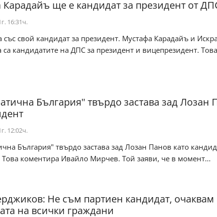
 Карадайъ ще е кандидат за президент от ДП
г. 16:31ч.
 със свой кандидат за президент. Мустафа Карадайъ и Искр
са кандидатите на ДПС за президент и вицепрезидент. Тов
атична България" твърдо застава зад Лозан 
идент
г. 12:02ч.
чна България" твърдо застава зад Лозан Панов като кандид
 Това коментира Ивайло Мирчев. Той заяви, че в момент...
ерджиков: Не съм партиен кандидат, очаквам
ата на всички граждани