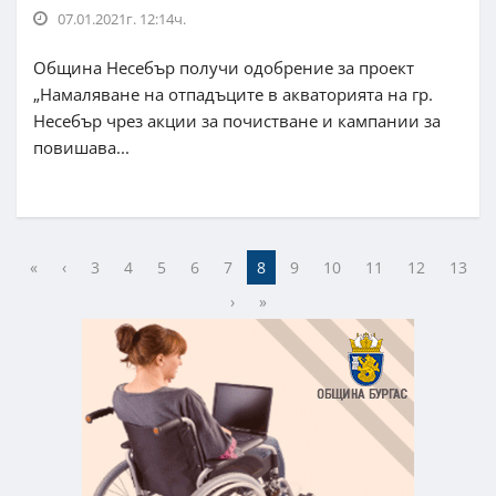
07.01.2021г. 12:14ч.
Община Несебър получи одобрение за проект
„Намаляване на отпадъците в акваторията на гр.
Несебър чрез акции за почистване и кампании за
повишава...
«
‹
3
4
5
6
7
8
9
10
11
12
13
›
»