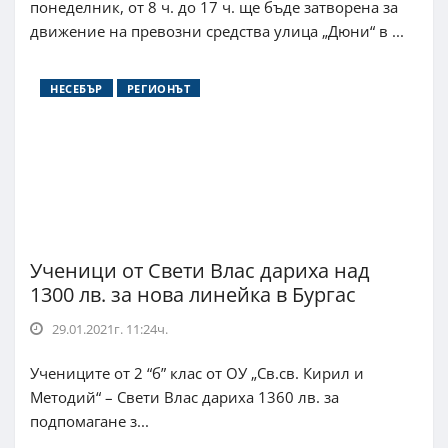
понеделник, от 8 ч. до 17 ч. ще бъде затворена за
движение на превозни средства улица „Дюни“ в ...
НЕСЕБЪР
РЕГИОНЪТ
Ученици от Свети Влас дариха над
1300 лв. за нова линейка в Бургас
29.01.2021г. 11:24ч.
Учениците от 2 “б” клас от ОУ „Св.св. Кирил и
Методий“ – Свети Влас дариха 1360 лв. за
подпомагане з...