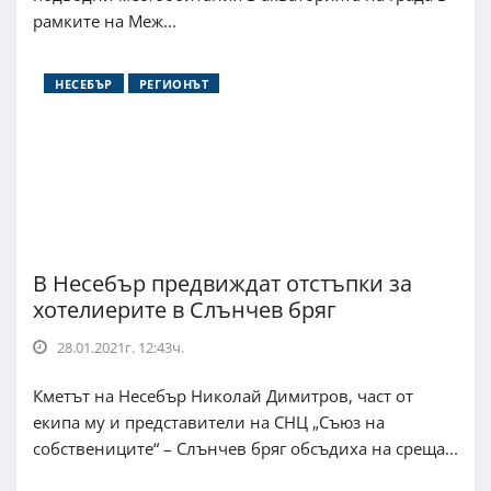
рамките на Меж...
НЕСЕБЪР
РЕГИОНЪТ
В Несебър предвиждат отстъпки за
хотелиерите в Слънчев бряг
28.01.2021г. 12:43ч.
Кметът на Несебър Николай Димитров, част от
екипа му и представители на СНЦ „Съюз на
собствениците“ – Слънчев бряг обсъдиха на среща...