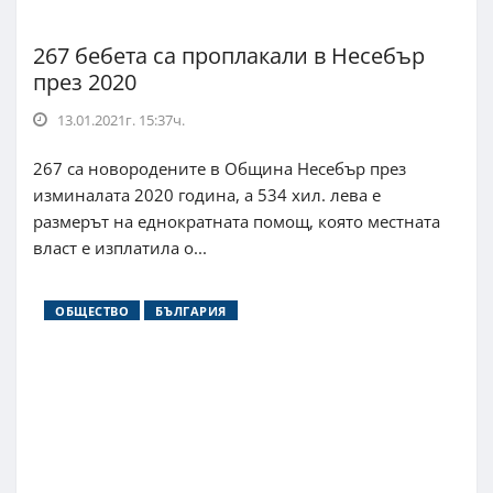
267 бебета са проплакали в Несебър
през 2020
13.01.2021г. 15:37ч.
267 са новородените в Община Несебър през
изминалата 2020 година, а 534 хил. лева е
размерът на еднократната помощ, която местната
власт е изплатила о...
ОБЩЕСТВО
БЪЛГАРИЯ