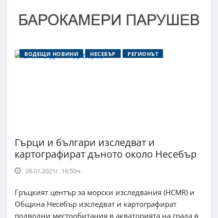
ВОДЕЩИ НОВИНИ
НЕСЕБЪР
РЕГИОНЪТ
Гърци и българи изследват и
картографират дъното около Несебър
28.01.2021г. 16:50ч.
Гръцкият център за морски изследвания (HCMR) и
Община Несебър изследват и картографират
подводни местообитания в акваторията на града в