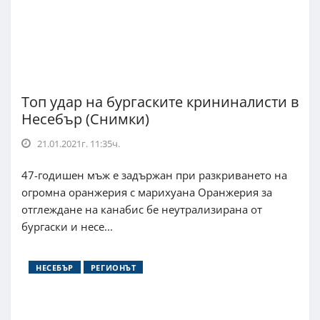
Топ удар на бургаските крининалисти в
Несебър (Снимки)
21.01.2021г. 11:35ч.
47-годишен мъж е задържан при разкриването на
огромна оранжерия с марихуана Оранжерия за
отглеждане на канабис бе неутрализирана от
бургаски и несе...
НЕСЕБЪР
РЕГИОНЪТ