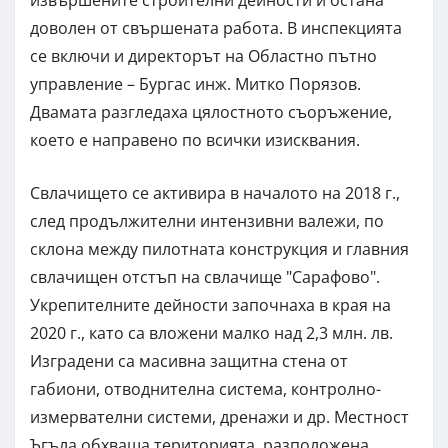
извършените строителни дейности и остана
доволен от свършената работа. В инспекцията
се включи и директорът на Областно пътно
управление – Бургас инж. Митко Порязов.
Двамата разгледаха цялостното съоръжение,
което е направено по всички изисквания.
Свлачището се активира в началото на 2018 г.,
след продължителни интензивни валежи, по
склона между пилотната конструкция и главния
свлачищен отстъп на свлачище "Сарафово".
Укрепителните дейности започнаха в края на
2020 г., като са вложени малко над 2,3 млн. лв.
Изградени са масивна защитна стена от
габиони, отводнителна система, контролно-
измервателни системи, дренажи и др. Местност
Ъгъла обхваща територията, разположена