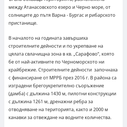
между Атанасовското езеро и Черно море, от
солниците до пътя Варна - Бургас и рибарското
пристанище.
В началото на годината завършиха
строителните дейности и по укрепване на
цялата свлачищна зона в кв. „Сарафово“, която
бе от най-активните по Черноморското ни
крайбрежие. Строителните дейности започнаха
с финансиране от МРРБ през 2016 г. В района са
изградени брегоукрепително съоръжение
(дамба) с дължина 1430 м, пилотни конструкции
с дължина 1261 м, дренажни ребра за
отводняване на територията, както и 2000 м
канавки за отвеждане на водните количества.